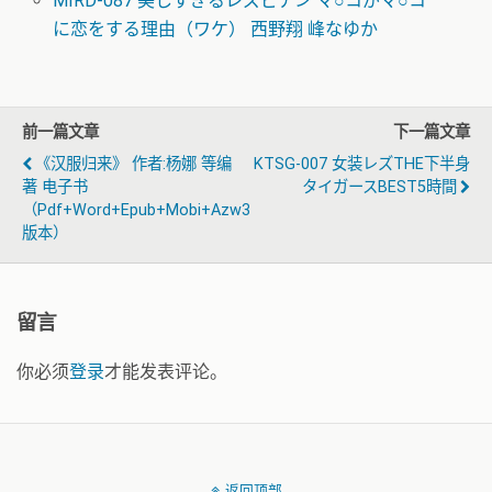
MIRD-087 美しすぎるレズビアン マ○コがマ○コ
に恋をする理由（ワケ） 西野翔 峰なゆか
前一篇文章
下一篇文章
《汉服归来》 作者:杨娜 等编
KTSG-007 女装レズTHE下半身
著 电子书
タイガースBEST5時間
（pdf+word+epub+mobi+azw3
版本）
留言
你必须
登录
才能发表评论。
返回顶部