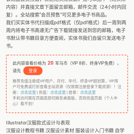
内容）并直接文章下面留言邮箱，邮件交流（24小时内回
复）。全站搜索“会员预售”可见更多电子书商品。
我们买实体书代扫描成pdf格式（仅pdf格式）后一周到两
周内将电子书高速无广告下载链接发送到您的邮箱，电子
书默认带书籍目录方便查阅，实体书我们自留只发送电子
书。
20
此内容查看价格为
军马币（VIP 8折、终身VIP免费），
请先
登录
推荐充值注册成VIP用户，月付、年付、终身VIP超划算，VIP用
户可免费或打折查看全站资源（仅限需注册登录下载资源）！注
册：
点击这里
| 充值：
点击这里
| 登录：
点击这里
手机访问需在页面底部切换至桌面版，否则充值页面（个人中
心）看不到！
Illustrator汉服款式设计与表现
汉服设计教程书籍 汉服设计素材 服装设计入门书籍 自学