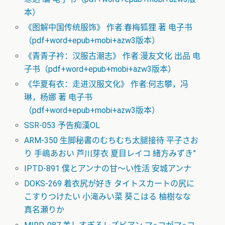
本）
《图解中国传统服饰》 作者:春梅狐狸 著 电子书
（pdf+word+epub+mobi+azw3版本）
《青青子衿：汉服古潮志》 作者:漫友文化 出品 电
子书（pdf+word+epub+mobi+azw3版本）
《华夏有衣：走进汉服文化》 作者:何志攀，冯
琳，杨娜 著 电子书
（pdf+word+epub+mobi+azw3版本）
SSR-053 予告痴漢OL
ARM-350 生脚秘書のむちむち太腿接待 平子さお
り 手嶋あおい 芦川芽衣 夏目レイコ 緒方みずき”
IPTD-891 僕とアンナの甘～い性活 安城アンナ
DOKS-269 着衣尻が好き タイトスカートの尻に
こすりつけたい 小滝みい菜 葵こはる 柚樹なな
真名瀬りか