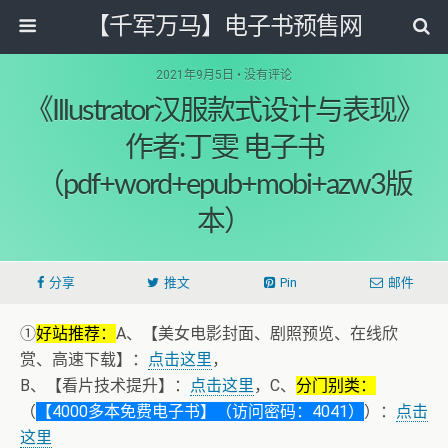
【千军万马】电子书预售网
2021年9月5日 • 没有评论
《Illustrator汉服款式设计与表现》
作者:丁雯 电子书
（pdf+word+epub+mobi+azw3版
本）
分享
推文
Pin
邮件
①
好站推荐：
A、【美女电影封面、剧照预览、在线欣
赏、高速下载】：
点击这里
，
B、【看片技术提升】：
点击这里
，C、
分门别类：
（
【4000多本免费电子书】（访问密码：4041）
）：
点击
这里