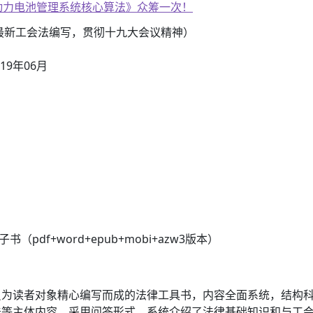
子书籍《动力电池管理系统核心算法》众筹一次！
年最新工会法编写，贯彻十九大会议精神）
19年06月
pdf+word+epub+mobi+azw3版本）
员为读者对象精心编写而成的法律工具书，内容全面系统，结构
法等主体内容，采用问答形式，系统介绍了法律基础知识和与工