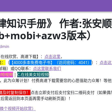
知识手册》 作者:张安顺
ub+mobi+azw3版本）
dmin
、在线欣赏、高速下载】：
点击这里
，
类：
（
【4000多本免费电子书】（访问密码：4041）
）：
点击这
邮箱）或QQ联系：
点这里联系我们
换脸短视频
|
C.在线美女短视频
;
，此为众筹计划！付费高速下载需要您的心愿值助力众筹！等他变
请及时复制保存！
点击立即支付后支付宝扫二维码支付（如果偶
付后需返回到本页面再需手动刷新页面）！
、换个视频开始欣赏）