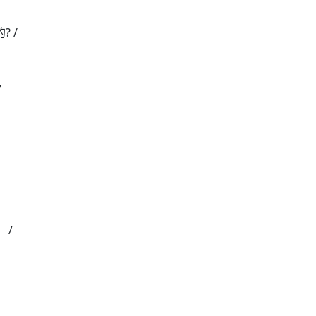
 /
/
 /