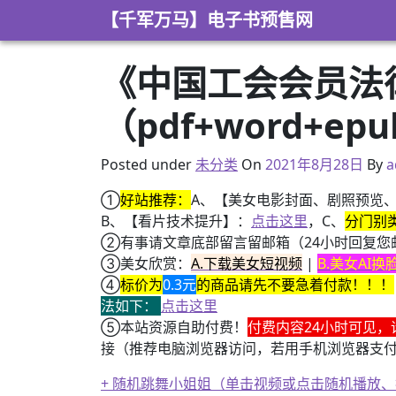
Skip to content
【千军万马】电子书预售网
《中国工会会员法律
（pdf+word+ep
2021年8月27日
Posted under
未分类
On
2021年8月28日
By
a
①
好站推荐：
A、【美女电影封面、剧照预览
B、【看片技术提升】：
点击这里
，C、
分门别
②有事请文章底部留言留邮箱（24小时回复您
③美女欣赏：
A.下载美女短视频
|
B.美女AI
④
标价为
0.3元
的商品请先不要急着付款！！！
法如下：
点击这里
⑤本站资源自助付费！
付费内容24小时可见，
接（推荐电脑浏览器访问，若用手机浏览器支
+ 随机跳舞小姐姐（单击视频或点击随机播放