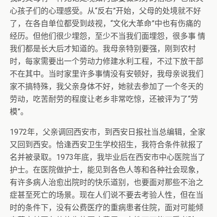
心孩子们的心理感受。从“反右”开始，父母的处境就不好
了，在各自单位都受到歧视，“文化大革命”中也有伤痛的
经历。但他们很少埋怨，至少不当我们面埋怨，很多事 情
我们都是长大后才知道的。我母亲特别要强，刚到农村
时，每家需要出一个劳动力修建水利工程，不过下放干部
不在其中。当时家里许多事情没有安顿好，我母亲说我们
家不搞特殊，我父亲身体不好，她就去参加了一个冬天的
劳动，吃苦耐劳的程度让老乡非常吃惊，还被评为了“劳
模”。
1972年，父亲调回西安市，到西安日报社当总编辑，全家
又回到西安。恰逢西安卫生学校招生，我符合条件就报了
名并被录取。1973年底，我毕业后在西安市中心医院当了
护士。在医院做护士，能见到各色人等和各种社会现象，
有许多病人治愈出院时的快乐道别，也要面对那些不治之
症甚至死亡的场景。现在人们说不要去考验人性，但在当
时的条件下，没有公费医疗的重病患者住院，面对可能倾