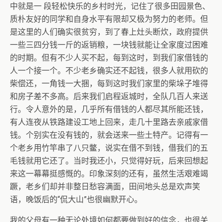
中就是一 段轻松快乐的乡村时光，记住了很多田园景色、
质朴友好的同学和自身水平有限却又极为努力的老师。但
是这里的人们确实很贫穷，到了春上灶头断炊，政府提供
一些三四分钱一斤的返销粮，一块钱就能让全家度过困难
的时期。但有不少人买不起，每到这时，到我们家借钱的
人一个接一个。不少老乡确实还不起钱，很多人就用砍的
柴偿还，一角钱一大捆，每到这时我们家里的柴垛子堆得
和房子差不多高。后来我们启程返城时，全队几百人来送
行。令人意外的是，几乎所有借钱的人都尽其所能还钱，
有人连夜从铁路建设工地上回来，走几十里路去亲戚家借
钱。个别实在没有钱的，就会送来一些土特产。记得有一
个老乡用竹竿串了八只鳖，说实在借不到钱，借我们的五
毛钱就用它还了。当时我还小，只觉得好玩，后来回想起
来这一幕幕挺感慨的。印象深刻的还有，虽然生活艰难竭
蹶，老乡们却并非整日愁容满面，田间地头总是欢声笑
语，晚饭后的“侃大山”也很幽默开心。
我的父母有一种无论处境如何都要做到好的信念，也很关