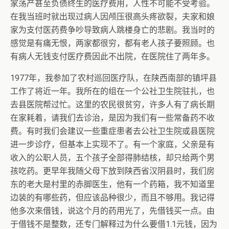
家荡产甚至负债终生的医疗费用，人性不可能不受考验。
在我当班时就出现过病人因颅压很高头疼欲裂，夫家和娘
家为支付医药费争吵导致病人跳楼身亡的悲剧。我当时的
感觉是有痛无恨，两家都很穷，都有老人孩子要照顾。也
有病人无钱支付医疗费因此不出院，在医院住了两年多。
1977年，我参加了农村巡回医疗队，在陕西南部的镇坪县
工作了将近一年。我所在的组在一个公社卫生院驻扎，也
去县医院帮过忙。这里的农民很贫穷，许多人有了病长期
在家耗着，请我们去诊治，是因为我们有一些常备药不收
费。有时我们会建议一些重症患者去公社卫生院或县医院
进一步诊疗，但基本上实现不了。有一个家庭，父亲是有
收入的公职人员，五个孩子全部得肺结核，却只给两个男
孩吃药。更早年我随父母下放到陕西省汉阴县时，我们房
东的老大是村里的赤脚医生，他有一个药箱，我不知道里
边装的有哪些药，但应该品种很少，而且不够用。我记得
他多次来借钱，说这个月的药用光了，先借钱买一点。由
于借钱不是整数，还专门解释过为什么要借1.1元钱，因为