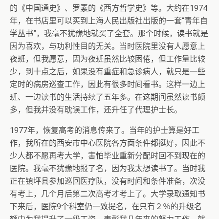
的《中国通史》、罗素的《西方哲学史》等。大约在1974
年，在书店里可以买到上海人民出版社出版的一套“青年自
学丛书”，我毫不犹豫地就买了全套。那个时候，读书就是
因为喜欢，与功利性目的无关。当时医院里没有人愿意上
夜班，但我愿意，因为夜班虽然比较困倦，但工作量比较
少，到十点之后，如果没有重症和急诊病人，就只是一些
定时的病房巡查工作，因此有很多时间看书。这样一边上
班、一边读书的生活持续了五年多。在这期间虽然读书颇
多，但我并没有耽误工作，还升任了代理护士长。
1977年，恢复高考的消息传来了。当年的护士算是好工
作，我所在的西安市中心医院各方面条件都挺好，因此不
少人都不愿再考大学，害怕毕业重新分配时回不到现在的
医院。我毫不犹豫地报了名，因为我太想读书了。当时我
正在镇坪县参加巡回医疗队，没有时间和条件准备，次没
有考上，几个月后第二次高考才考上了。大学录取通知书
下来后，医院9个科室仍一致提名，在只有２％的升级名