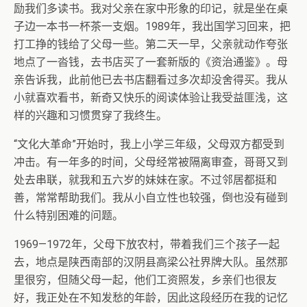
励我们多读书。我对父亲在家中形象的印记，就是坐在桌
子边一本书一杯茶一支烟。1989年，我出国学习回来，把
打工挣的钱给了父母一些。第二天一早，父亲就动作夸张
地点了一沓钱，去书店买了一套新版的《资治通鉴》。母
亲告诉我，此前他已去书店翻看过多次却没舍得买。我从
小就喜欢看书，新奇又快乐的阅读体验让我受益匪浅，这
样的兴趣和习惯贯穿了我终生。
“文化大革命”开始时，我上小学三年级，父母双方都受到
冲击。有一年多的时间，父母经常被隔离审查，哥哥又到
处去串联，就我和五六岁的妹妹在家。不过邻居都挺和
善，常常帮助我们。我从小自立性也较强，倒也没有碰到
什么特别困难的问题。
1969—1972年，父母下放农村，带着我们三个孩子一起
去，地点是陕西南部的汉阴县高梁公社界牌大队。虽然那
里很穷，但随父母一起，他们工资照发，乡亲们也很友
好，我正处在不知发愁的年龄，因此这段经历在我的记忆