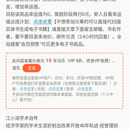
金，增加幸运值。
目前该商品幸运值为0，尾款阶段再付6元，新人且看幸运
值达成计划：
点击这里
【不想参加众筹的可以直接代扫描
实体书生成电子书籍】请直接文章下面留言邮箱、书名作
者，要不要目录来询价，邮件交流（24小时内回复）。全
站搜索“会员预售”可见更多电子书商品。
10
此内容查看价格为
军马币（VIP 8折、终身VIP免费），
请先
登录
推荐充值注册成VIP用户，月付、年付、终身VIP超划算，VIP用
户可免费或打折查看全站资源（仅限需注册登录下载资源）！注
册：
点击这里
| 充值：
点击这里
| 登录：
点击这里
手机访问需在页面底部切换至桌面版，否则充值页面（个人中
心）看不到！
江小涓学术自传
经济学家的学术生涯折射出改革开放40年轨迹 经管理财