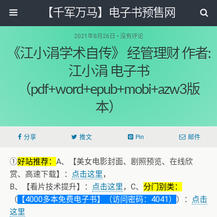
【千军万马】电子书预售网
2021年8月26日 • 没有评论
《江小涓学术自传》 经管理财 作者:
江小涓 电子书
（pdf+word+epub+mobi+azw3版
本）
分享
推文
Pin
邮件
①
好站推荐：
A、【美女电影封面、剧照预览、在线欣
赏、高速下载】：
点击这里
，
B、【看片技术提升】：
点击这里
，C、
分门别类：
（
【4000多本免费电子书】（访问密码：4041）
）：
点击
这里