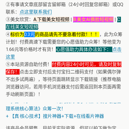
②有事请文章底部留言留邮箱（24小时回复您邮箱）或QQ
联系：
点这里联系我们
③美女欣赏：
A.下载美女短视频
|
B.美女AI换脸短视频
|
C.
在线美女短视频
;
④
标价为
0.3元
的商品请先不要急着付款！！！
，此为众筹
计划！付费高速下载需要您的心愿值助力众筹！等他变为
1.66元等价格时才有货！
心愿值助力具体办法如下：
点击
这里
⑤本站资源自助付费！
付费内容24小时可见，请及时复制
保存！
点击立即支付后支付宝扫二维码支付（如果偶尔弹
不出多试两遍），等待页面跳转显示下载链接（推荐电脑
浏览器访问，若用手机浏览器支付后需返回到本页面再需
手动刷新页面）！
+ 恭喜IP为180.201.1.217的网友为电子书籍《动力电池管
理系统核心算法》众筹一次！
+ 【真·核心技术】搜片神器+下载+在线看片神器
该商品会员预售，目前无实际资源，但可以拍下做为定