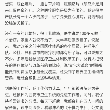
想买一瓶止疼片、一瓶甘草片和一瓶颠茄片（颠茄片是用
来止胃痉挛的）。这种医疗服务是极为有限的。我记得生
产队长有一个六岁的孩子，患了先天性心脏病，能治却因
没钱治夭折了。
还有一家的儿媳妇，得了乳腺癌，医生说要100多元做手
术治疗，家里人就说不治了，大半年后就去世了。说起
来，我对改革之前中国医疗体系的各个层级，包括生产
队、公社、县和城市的医疗机构都有所了解，可以说知之
不少。多年后我参加医疗卫生体制改革工作，总有人把现
在的医疗体制与改革前的做比较，说“文化大革命”时期都
能做到免费医疗服务全民覆盖，还受到了世界卫生组织的
赞扬。我就会想到上述种种情景。
到医院工作后，我工作努力认真，年年都被医院评为先
进，还被评为西安市卫生系统的先进工作者。同时，我保
持着爱读书的习惯。每天下班后，我都会扎在五人一间的
宿舍里，读书到深夜，看郭沫若的《十批判书》、范文澜