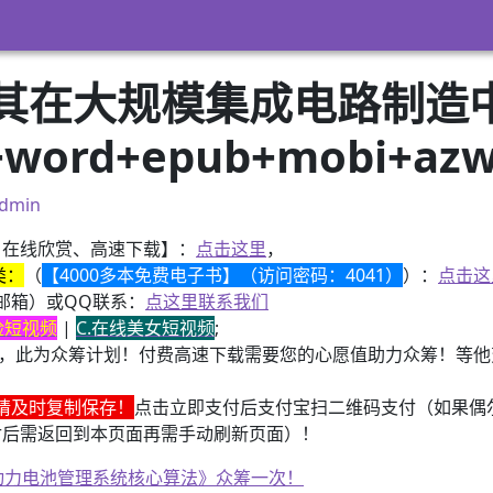
其在大规模集成电路制造中
word+epub+mobi+a
dmin
、在线欣赏、高速下载】：
点击这里
，
类：
（
【4000多本免费电子书】（访问密码：4041）
）：
点击这
邮箱）或QQ联系：
点这里联系我们
换脸短视频
|
C.在线美女短视频
;
，此为众筹计划！付费高速下载需要您的心愿值助力众筹！等他变
请及时复制保存！
点击立即支付后支付宝扫二维码支付（如果偶
付后需返回到本页面再需手动刷新页面）！
子书籍《动力电池管理系统核心算法》众筹一次！