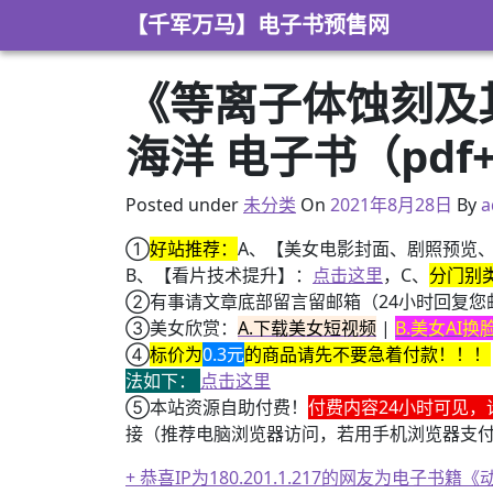
Skip to content
【千军万马】电子书预售网
《等离子体蚀刻及
海洋 电子书（pdf+
2021年8月25日
Posted under
未分类
On
2021年8月28日
By
a
①
好站推荐：
A、【美女电影封面、剧照预览
B、【看片技术提升】：
点击这里
，C、
分门别
②有事请文章底部留言留邮箱（24小时回复您
③美女欣赏：
A.下载美女短视频
|
B.美女AI
④
标价为
0.3元
的商品请先不要急着付款！！！
法如下：
点击这里
⑤本站资源自助付费！
付费内容24小时可见，
接（推荐电脑浏览器访问，若用手机浏览器支
+ 恭喜IP为180.201.1.217的网友为电