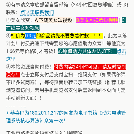
②有事请文章底部留言留邮箱（24小时回复您邮箱）或QQ
联系：
点这里联系我们
③美女欣赏：
A.下载美女短视频
|
B.美女AI换脸短视频
|
C.
在线美女短视频
;
④
标价为
0.3元
的商品请先不要急着付款！！！
，此为众筹
计划！付费高速下载需要您的心愿值助力众筹！等他变为
1.66元等价格时才有货！
心愿值助力具体办法如下：
点击
这里
⑤本站资源自助付费！
付费内容24小时可见，请及时复制
保存！
点击立即支付后支付宝扫二维码支付（如果偶尔弹
不出多试两遍），等待页面跳转显示下载链接（推荐电脑
浏览器访问，若用手机浏览器支付后需返回到本页面再需
+ 随机跳舞小姐姐（单击视频或点击随机播放、换个视频
手动刷新页面）！
开始欣赏）
+ 恭喜IP为180.201.1.217的网友为电子书籍《动力电池管
理系统核心算法》众筹一次！
工业电路板芯片级维修从入门到精通