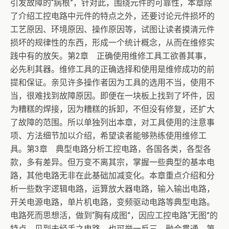
引发故障的“病根”，针对此，围绕元件的可靠性，本章除
了介绍工控电路中元件的特点之外，还要讨论元件损坏的
工艺原因、环境原因、操作原因等，试图让读者摸清元件
损坏的规律性的东西，形成一个统计概念，从而在维修实
践中有的放矢。第2章 正确使用维修工具工欲善其事，
必先利其器。维修工具的正确选择和使用是维修成功的前
提和保证。亲见许多操作者因为工具的选用不当，使用不
当，很难找到故障原因。即便在一块板上找到了坏件，因
为糟糕的焊接，因为糟糕的拆卸，不但没有修复，还扩大
了故障的范围。所以单独列出本章，对工具使用的注意事
项、方法细节加以介绍，希望读者能够熟练使用维修工
具。第3章 典型电路分析工控电路，各国各类，各型各
款，多有差异。但万变不离其宗，掌握一些典型的基本电
路，其他电路无非在此基础加减变化。本章重点介绍和分
析一些数字逻辑电路，运算放大器电路，输入输出电路，
开关电源电路，单片机电路，变频驱动电路等典型电路。
电路死而思想活，做到“胸有成图”，因应工控电路“无图”的
特点，见到未经手之电路，也可举一反三，融会贯通。第