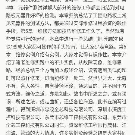
4章 元器件测试详解大部分的维修工作都会归结到对电
路板元器件好坏的检测。本章归纳总结了工控电路板上常
见元器件的测试方法，都是通过实际维修过程验证的较佳
手段。第5章 维修方法和技巧维修工作久了，自然就有
些觉得可行的捷径，本章中进行一些总结，把所谓的“秘
诀”变成大家都可操作的手头指南，让大家少走弯路。第6
章 维修实例介绍有实例，大家才觉得有操作性。本章介
绍了笔者维修实践中的不少实例，从故障现象、维修思
路、经验总结三个方面加以叙述介绍，读者遇到类似问题
时可以照样修来，进而能够举一反三。然世界之大，无奇
不有，各人各性，自有捷径坦途，通达目的，并不囿于方
式方法，维修之道，亦是如此。故书中所述之言，或有谬
误，所述之法，或走曲折，还望各位海涵。此书在编写过
程中，得到深圳市忠茂全芯科技有限公司、深圳市深度工
控科技有限公司、东莞市芯维工控科技有限公司、东莞市
全芯工控科技有限公司同仁，资深维修工程师肖茂林、汪
海波、管颂的大力协助，许多实例及经验总结是大家共同