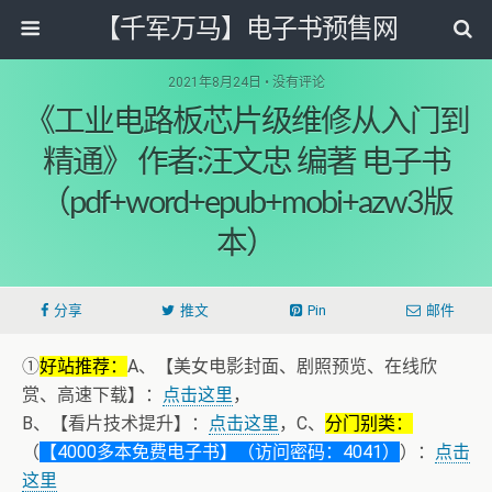
【千军万马】电子书预售网
2021年8月24日 • 没有评论
《工业电路板芯片级维修从入门到
精通》 作者:汪文忠 编著 电子书
（pdf+word+epub+mobi+azw3版
本）
分享
推文
Pin
邮件
①
好站推荐：
A、【美女电影封面、剧照预览、在线欣
赏、高速下载】：
点击这里
，
B、【看片技术提升】：
点击这里
，C、
分门别类：
（
【4000多本免费电子书】（访问密码：4041）
）：
点击
这里