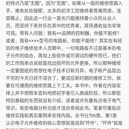
的特点乃是“无图”。因为“无图”，如果从一般的维修思路入
手，难免处处碰壁，太多的初涉工控维修者畏难而退，浅
尝辄止，因此这一行业一直也只能维持着小众的从业人
员，而坚持下来并乐在其中的优秀者，其待遇收益也非常
可观。常有人问我：我有××品牌的控制器，你能不能修？
或者，我有××××型号的电路板，你能不能修？其实在有经
验的电子维修技术人员眼中，一切电路板不过是基本的电
子元件的组合，再加上些软件或可调试的硬件而已，他们
的工作简单点说就是找出损坏的元件更换，所以那种维修
一定要图纸的思想在电子技术日新月异，电子新产品层出
不穷的今天已经不适合了，要适应新时期的维修工作，就
要在可通用的维修思路上下工夫。本书中，作者在内容安
排上并不想照本宣科地把初学者引入高级阶段，所以那些
特别基础的东西就没有介绍，读者或许先要有点电子电气
常识，有些电路分析功底才适合参阅此书。笔者尽量贴近
维修实践和真实案例来安排内容。全书分为6章。第1章
认识电子元件维修的核心思想就是找到“坏件”，“坏件”就是