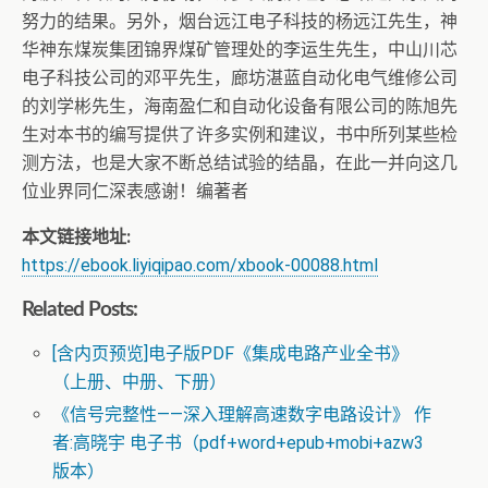
努力的结果。另外，烟台远江电子科技的杨远江先生，神
华神东煤炭集团锦界煤矿管理处的李运生先生，中山川芯
电子科技公司的邓平先生，廊坊湛蓝自动化电气维修公司
的刘学彬先生，海南盈仁和自动化设备有限公司的陈旭先
生对本书的编写提供了许多实例和建议，书中所列某些检
测方法，也是大家不断总结试验的结晶，在此一并向这几
位业界同仁深表感谢！编著者
本文链接地址:
https://ebook.liyiqipao.com/xbook-00088.html
Related Posts:
[含内页预览]电子版PDF《集成电路产业全书》
（上册、中册、下册）
《信号完整性——深入理解高速数字电路设计》 作
者:高晓宇 电子书（pdf+word+epub+mobi+azw3
版本）