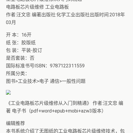
电路板芯片级维修 工业电路板
作者:汪文忠 编著出版社:化学工业出版社出版时间:2018年
03月
开 本：16开
纸 张：胶版纸
包 装：平装-胶订
是否套装：否
国际标准书号ISBN：9787122311559
所属分类：
图书>工业技术>电子 通信>一般性问题
《工业电路板芯片级维修从入门到精通》 作者:汪文忠 编
著 电子书（pdf+word+epub+mobi+azw3版本）
编辑推荐
本书系统介绍了无图纸的工业电路板芯片级维修技术，包