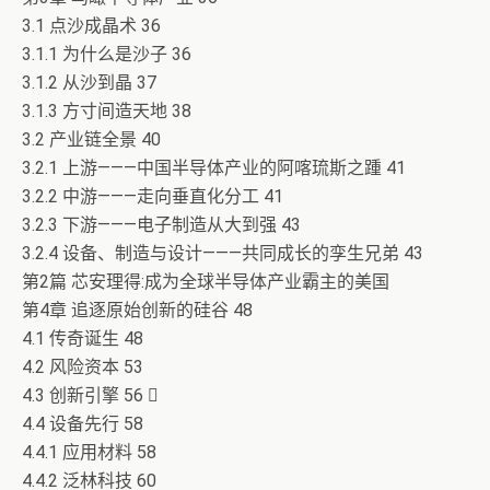
3.1 点沙成晶术 36
3.1.1 为什么是沙子 36
3.1.2 从沙到晶 37
3.1.3 方寸间造天地 38
3.2 产业链全景 40
3.2.1 上游———中国半导体产业的阿喀琉斯之踵 41
3.2.2 中游———走向垂直化分工 41
3.2.3 下游———电子制造从大到强 43
3.2.4 设备、制造与设计———共同成长的孪生兄弟 43
第2篇 芯安理得:成为全球半导体产业霸主的美国
第4章 追逐原始创新的硅谷 48
4.1 传奇诞生 48
4.2 风险资本 53
4.3 创新引擎 56 
4.4 设备先行 58
4.4.1 应用材料 58
4.4.2 泛林科技 60