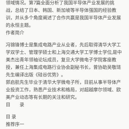
领域情况。第7篇全面分析了我国半导体产业发展的挑
战，总结了日本、韩国、新加坡等半导体强国的经验教
训，并从多个角度阐述了合作共赢是我国半导体产业发展
的永恒主题。
作者简介
冯锦锋博士是集成电路产业从业者，先后取得清华大学工
学双学士、管理学硕士和上海交通大学工学博士学位,是中
美杰出青年领袖论坛成员，复旦大学微电子学院客座教
授，兼任上海集成电路行业协会副秘书长，曾协助吴敬琏
先生编译出版《硅谷优势》。
郭启航先生毕业于清华大学微电子所，目前从事半导体产
业投资工作，熟悉产业技术和格局，对超越摩尔领域、欧
美产业动态等有长期的关注和研究。
目 录
目 录
推荐序一