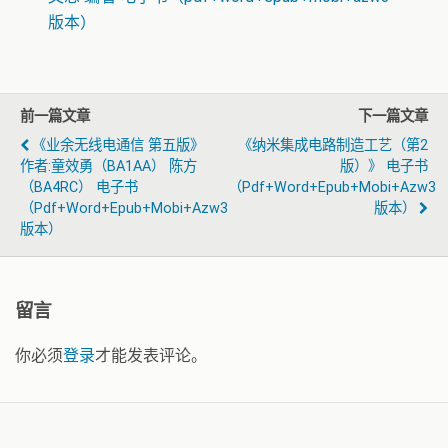
版本）
前一篇文章
下一篇文章
《业余无线电通信 第五版》
《纳米集成电路制造工艺（第2
作者:童效勇（BA1AA） 陈方
版）》 电子书
（BA4RC） 电子书
（pdf+word+epub+mobi+azw3
（pdf+word+epub+mobi+azw3
版本）
版本）
留言
你必须
登录
才能发表评论。