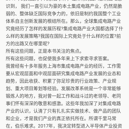
识到， 我们一直引以为豪的本土集成电路产业，仍然是脆
弱的、整体缺乏国际竞争力的，依旧是制约我国整个工业
体系自主创新发展的根结所在。那么，全球集成电路产业
究竟经历了怎样的发展历程?集成电路产业大国都选择了什
么样的发展策略?我国在国际上究竟处于什么样的位置?前
方的出路又在哪里呢?
所有这些问题，正是本书关注的焦点。
所有这些问题，也促使我多年来上下求索寻求答案。
我曾经有十多年服务上海市集成电路产业的经历，工作需
要从宏观层面和中观层面研究集成电路产业发展的业态和
趋势，因此收获、积累了弥足珍贵的行业政策、产业规
划、重大项目筹划等经验。发展改革系统是一个非常能够
锻炼人的地方，我对曾一起工作和战斗过的老领导、老同
事们怀有深深的敬意和感激。这些年我加深了对集成电路
产业的认识，认清了只有扎扎实实做技术、做产品的团队
和企业，才是我们产业的真正依托所在。所谓千里马常
在，伯乐难求。2017年，我决定转型进入半导体产业投资