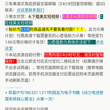
②有事请文章底部留言留邮箱（24小时回复您邮箱）或QQ
联系：
点这里联系我们
③美女欣赏：
A.下载美女短视频
|
B.美女AI换脸短视频
|
C.
在线美女短视频
;
④
标价为
0.3元
的商品请先不要急着付款！！！
，此为众筹
计划！付费高速下载需要您的心愿值助力众筹！等他变为
1.66元等价格时才有货！
心愿值助力具体办法如下：
点击
这里
⑤本站资源自助付费！
付费内容24小时可见，请及时复制
保存！
点击立即支付后支付宝扫二维码支付（如果偶尔弹
不出多试两遍），等待页面跳转显示下载链接（推荐电脑
浏览器访问，若用手机浏览器支付后需返回到本页面再需
+ 随机跳舞小姐姐（单击视频或点击随机播放、换个视频
手动刷新页面）！
开始欣赏）
+ 恭喜IP为180.201.1.217的网友为电子书籍《动力电池管
理系统核心算法》众筹一次！
低空安全走廊理论与应用