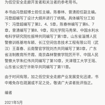
为低空安全走廊开发者和关注者的参考用书。
本书由冯登超博士担任主编，陈春林、曾湧担任副主编。
冯登超编写了设计大纲并进行了统稿。具体编写分工如
下：冯登超编写了第2、4、5章，陈春林编写了第6、7
章，曾湧编写了第8、9章，阳光学院马秀荣、中国水利水
电科学研究院杜振坤共同编写了第1章，山东省淄博人民
警察训练基地车颖、长江空间信息技术工程有限公司（武
汉）王喜春、云南警官学院刘杰共同编写了第3章，广东
省法制教育所齐霞、南京森林警察学院厉开平、中国人民
警察大学朱红伟共同编写了第10章，天津理工大学王瑶、
山东省公安厅许新华共同编写了第11章。
由于时间有限，加之低空安全走廊产业发展变化迅速，书
中难免存在疏漏或不足之处，敬请广大读者批评指正。
编者
2021年5月