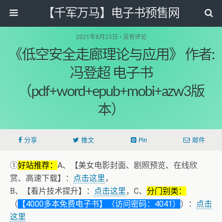
【千军万马】电子书预售网
2021年8月23日 • 没有评论
《低空安全走廊理论与应用》 作者:
冯登超 电子书
（pdf+word+epub+mobi+azw3版
本）
分享
推文
Pin
邮件
①
好站推荐：
A、【美女电影封面、剧照预览、在线欣
赏、高速下载】：
点击这里
，
B、【看片技术提升】：
点击这里
，C、
分门别类：
（
【4000多本免费电子书】（访问密码：4041）
）：
点击
这里