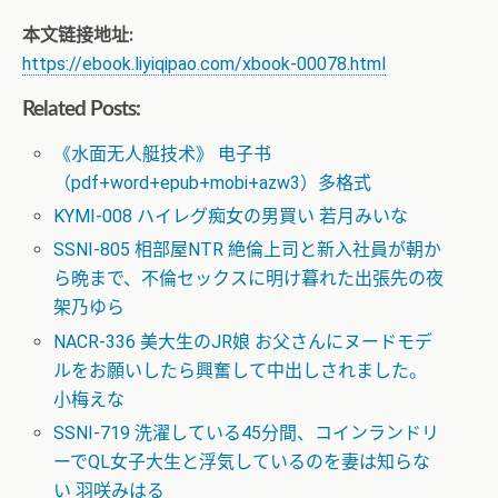
本文链接地址:
https://ebook.liyiqipao.com/xbook-00078.html
Related Posts:
《水面无人艇技术》 电子书
（pdf+word+epub+mobi+azw3）多格式
KYMI-008 ハイレグ痴女の男買い 若月みいな
SSNI-805 相部屋NTR 絶倫上司と新入社員が朝か
ら晩まで、不倫セックスに明け暮れた出張先の夜
架乃ゆら
NACR-336 美大生のJR娘 お父さんにヌードモデ
ルをお願いしたら興奮して中出しされました。
小梅えな
SSNI-719 洗濯している45分間、コインランドリ
ーでQL女子大生と浮気しているのを妻は知らな
い 羽咲みはる