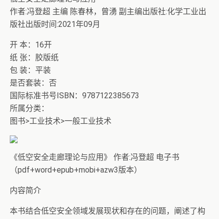
作者:冯登超 主编 陈春林，曾湧 副主编出版社:化学工业出
版社出版时间:2021年09月
开 本：16开
纸 张：胶版纸
包 装：平装
是否套装：否
国际标准书号ISBN：9787122385673
所属分类：
图书>工业技术>一般工业技术
《低空安全走廊理论与应用》 作者:冯登超 电子书
（pdf+word+epub+mobi+azw3版本）
内容简介
本书结合低空安全领域发展现状和存在的问题，阐述了构