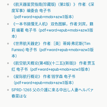
《航天器鉴赏指南(珍藏版)（第2版）》 作者:《深
度军事》编委会 电子书
（pdf+word+epub+mobi+azw3版本）
《一本书搞懂无人机》 双色图解，作者:刘宾，籍
莉 编著 电子书（pdf+word+epub+mobi+azw3版
本）
《世界航天器史》 作者:［英］蒂姆·弗尼斯(Tim
Furniss) 电子书（pdf+word+epub+mobi+azw3版
本）
《航空航天概论(第4版)(十二五)(新版)》 作者:贾玉
红 电子书（pdf+word+epub+mobi+azw3版本）
《星际航行概论》 作者:钱学森 电子书
（pdf+word+epub+mobi+azw3版本）
SPRD-1265 父の介護に来る中出し人妻ヘルパァ
春菜はな