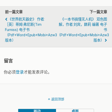
前一篇文章
下一篇文章
《世界航天器史》 作者:
《一本书搞懂无人机》 双色图
［英］蒂姆·弗尼斯(Tim
解，作者:刘宾，籍莉 编著 电子
Furniss) 电子书
书
（pdf+word+epub+mobi+azw3
（pdf+word+epub+mobi+azw3
版本）
版本）
留言
你必须
登录
才能发表评论。
返回顶部
移动
桌面