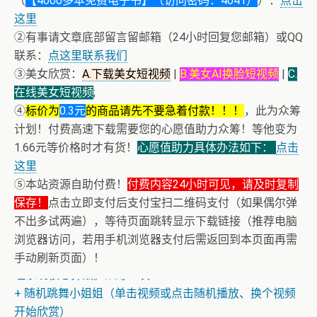
（
【4000多本免费电子书】（访问密码：4041）
）：
点击
这里
②有事请文章底部留言留邮箱（24小时回复您邮箱）或QQ
联系：
点这里联系我们
③美女欣赏：
A.下载美女短视频
|
B.美女AI换脸短视频
|
C.
在线美女短视频
;
④
标价为
0.3元
的商品请先不要急着付款！！！
，此为众筹
计划！付费高速下载需要您的心愿值助力众筹！等他变为
1.66元等价格时才有货！
心愿值助力具体办法如下：
点击
这里
⑤本站资源自助付费！
付费内容24小时可见，请及时复制
保存！
点击立即支付后支付宝扫二维码支付（如果偶尔弹
不出多试两遍），等待页面跳转显示下载链接（推荐电脑
浏览器访问，若用手机浏览器支付后需返回到本页面再需
+ 恭喜IP为180.201.1.217的网友为电子书籍《动力电池管
手动刷新页面）！
理系统核心算法》众筹一次！
+ 随机跳舞小姐姐（单击视频或点击随机播放、换个视频
开始欣赏）