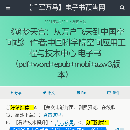
【千军万马】电子书预售网
2021年8月20日 • 没有评论
《筑梦天宫：从万户飞天到中国空
间站》 作者:中国科学院空间应用工
程与技术中心 电子书
（pdf+word+epub+mobi+azw3版
本）
分享
推文
Pin
邮件
①
好站推荐：
A、【美女电影封面、剧照预览、在线欣
赏、高速下载】：
点击这里
，
B、【看片技术提升】：
点击这里
，C、
分门别类：