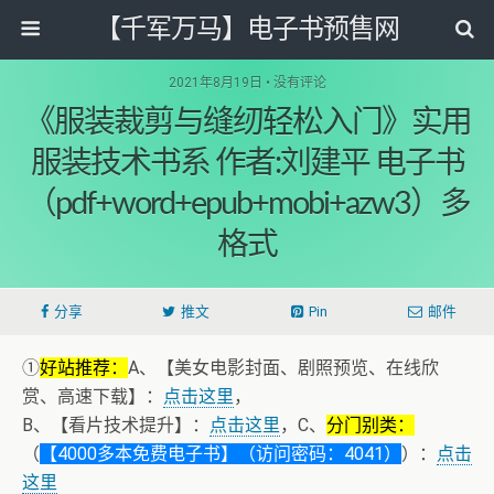
【千军万马】电子书预售网
2021年8月19日 • 没有评论
《服装裁剪与缝纫轻松入门》实用
服装技术书系 作者:刘建平 电子书
（pdf+word+epub+mobi+azw3）多
格式
分享
推文
Pin
邮件
①
好站推荐：
A、【美女电影封面、剧照预览、在线欣
赏、高速下载】：
点击这里
，
B、【看片技术提升】：
点击这里
，C、
分门别类：
（
【4000多本免费电子书】（访问密码：4041）
）：
点击
这里