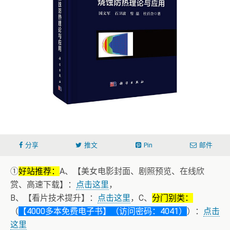
分享
推文
Pin
邮件
①
好站推荐：
A、【美女电影封面、剧照预览、在线欣
赏、高速下载】：
点击这里
，
B、【看片技术提升】：
点击这里
，C、
分门别类：
（
【4000多本免费电子书】（访问密码：4041）
）：
点击
这里