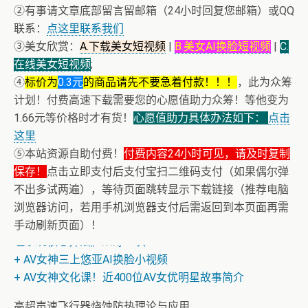
②有事请文章底部留言留邮箱（24小时回复您邮箱）或QQ
联系：
点这里联系我们
③美女欣赏：
A.下载美女短视频
|
B.美女AI换脸短视频
|
C.
在线美女短视频
;
④
标价为
0.3元
的商品请先不要急着付款！！！
，此为众筹
计划！付费高速下载需要您的心愿值助力众筹！等他变为
1.66元等价格时才有货！
心愿值助力具体办法如下：
点击
这里
⑤本站资源自助付费！
付费内容24小时可见，请及时复制
保存！
点击立即支付后支付宝扫二维码支付（如果偶尔弹
+ 恒星世界在暴力中诞生，也在暴力中消亡！《了解宇宙
不出多试两遍），等待页面跳转显示下载链接（推荐电脑
如何运行》
浏览器访问，若用手机浏览器支付后需返回到本页面再需
+ 恭喜IP为180.201.1.217的网友为电子书籍《动力电池管
手动刷新页面）！
理系统核心算法》众筹一次！
+ AV女神三上悠亚AI换脸小视频
+ AV女神文化课！近400位AV女优明星故事简介
高超声速飞行器烧蚀防热理论与应用