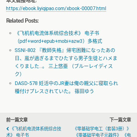
本文链接地址:
https://ebook.liyiqipao.com/xbook-00007.html
Related Posts:
《飞机机电流体系统综合技术》 电子书
（pdf+word+epub+mobi+azw3）多格式
SSNI-802 『教師失格』帰宅困難になったあの
日、嵐が過ぎるまでひたすら男子生徒とハメま
くりました…。 三上悠亜 （ブルーレイディス
ク）
DASD-578 妊活中のJR妻は俺の親父に寝取られ
種付けプレスされていた。 篠田ゆう
前一篇文章
下一篇文章
《飞机机电流体系统综合技
《零基础学电工（套装3册）》
术》 电子书
《零基础学电子元器件》 《电