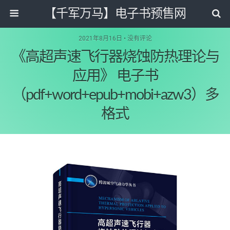
【千军万马】电子书预售网
2021年8月16日 • 没有评论
《高超声速飞行器烧蚀防热理论与
应用》 电子书
（pdf+word+epub+mobi+azw3）多
格式