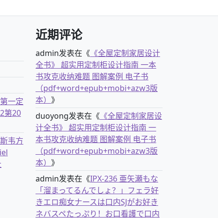
近期评论
admin
发表在《
《全屋定制家居设计
全书》 超实用定制柜设计指南 一本
书攻克收纳难题 图解案例 电子书
（pdf+word+epub+mobi+azw3版
本）
》
古第一定
2第20
duoyong
发表在《
《全屋定制家居设
计全书》 超实用定制柜设计指南 一
本书攻克收纳难题 图解案例 电子书
克斯韦方
（pdf+word+epub+mobi+azw3版
el
本）
》
社
admin
发表在《
IPX-236 亜矢瀬もな
「溜まってるんでしょ？」フェラ好
きエロ痴女ナースは口内SJがお好き
ネバスペたっぷり！お口看護で口内