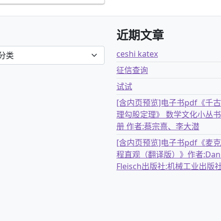
近期文章
ceshi katex
征信查询
试试
[含内页预览]电子书pdf《千
理勾股定理》 数学文化小丛书
册 作者:蔡宗熹、李大潜
[含内页预览]电子书pdf《麦
程直观（翻译版）》作者:Dani
Fleisch出版社:机械工业出版