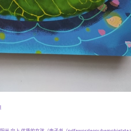
l
 向上 优质的女孩（电子书（pdf+word+epub+mobi+txt+