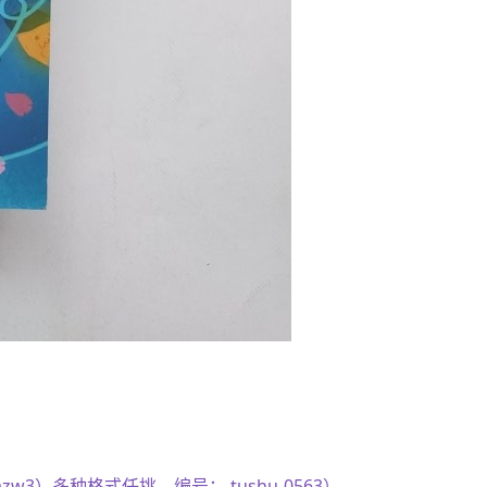
azw3）多种格式任挑，编号： tushu-0563）