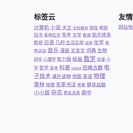
标签云
友情
小说
网站地
计算机
天文
考研
游戏
文科教材
驾考
励志修身
旧书
文学
奥林匹克
食谱
日语
几何
化学
影视
生活实用
体
试卷
音乐
文言文
词典
漫画
生物
育运动
数学
绘画
智力题
初中
心理学
动漫
小
科普
电
经典古籍
哲学
学
高考
sobre
物理
子技术
课外读物
地图
英语
意林
毛笔书法
健身益脑
地理
黑客
杂志
小小姐
高中
男女关系