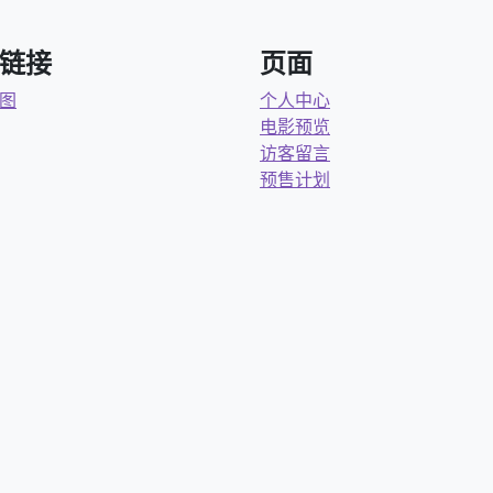
链接
页面
图
个人中心
电影预览
访客留言
预售计划