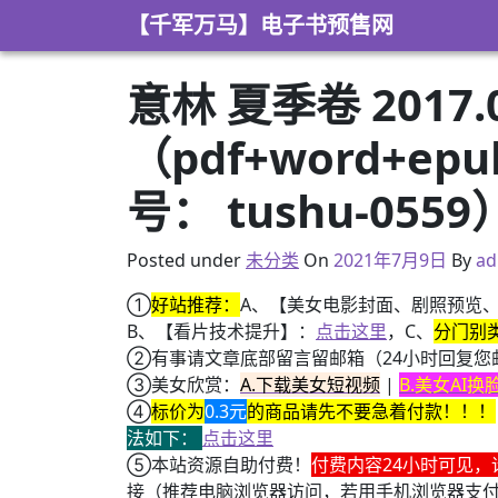
Skip to content
【千军万马】电子书预售网
意林 夏季卷 2017
（pdf+word+e
号： tushu-0559
2021年4月14日
Posted under
未分类
On
2021年7月9日
By
ad
①
好站推荐：
A、【美女电影封面、剧照预览
B、【看片技术提升】：
点击这里
，C、
分门别
②有事请文章底部留言留邮箱（24小时回复您
③美女欣赏：
A.下载美女短视频
|
B.美女AI
④
标价为
0.3元
的商品请先不要急着付款！！！
法如下：
点击这里
⑤本站资源自助付费！
付费内容24小时可见，
接（推荐电脑浏览器访问，若用手机浏览器支