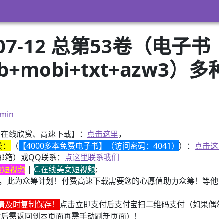
.07-12 总第53卷（电子书
pub+mobi+txt+azw
）
min
、在线欣赏、高速下载】：
点击这里
，
类：
（
【4000多本免费电子书】（访问密码：4041）
）：
点击这
邮箱）或QQ联系：
点这里联系我们
换脸短视频
|
C.在线美女短视频
;
，此为众筹计划！付费高速下载需要您的心愿值助力众筹！等他变
请及时复制保存！
点击立即支付后支付宝扫二维码支付（如果偶
付后需返回到本页面再需手动刷新页面）！