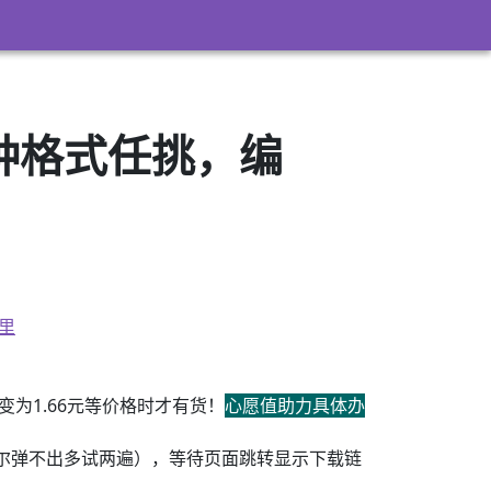
3）多种格式任挑，编
里
为1.66元等价格时才有货！
心愿值助力具体办
尔弹不出多试两遍），等待页面跳转显示下载链