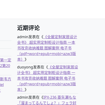
近期评论
admin
发表在《
《全屋定制家居设计
全书》 超实用定制柜设计指南 一本
书攻克收纳难题 图解案例 电子书
（pdf+word+epub+mobi+azw3版
本）
》
古第一定
2第20
duoyong
发表在《
《全屋定制家居设
计全书》 超实用定制柜设计指南 一
本书攻克收纳难题 图解案例 电子书
克斯韦方
（pdf+word+epub+mobi+azw3版
el
本）
》
社
admin
发表在《
IPX-236 亜矢瀬もな
「溜まってるんでしょ？」フェラ好