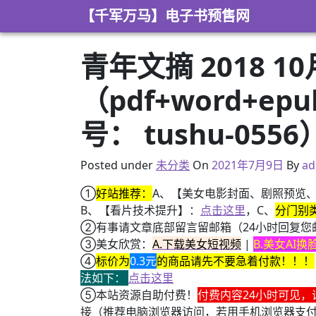
Skip to content
【千军万马】电子书预售网
青年文摘 2018 1
（pdf+word+e
号： tushu-0556
2021年4月14日
Posted under
未分类
On
2021年7月9日
By
ad
①
好站推荐：
A、【美女电影封面、剧照预览
B、【看片技术提升】：
点击这里
，C、
分门别
②有事请文章底部留言留邮箱（24小时回复您
③美女欣赏：
A.下载美女短视频
|
B.美女AI
④
标价为
0.3元
的商品请先不要急着付款！！！
法如下：
点击这里
⑤本站资源自助付费！
付费内容24小时可见，
接（推荐电脑浏览器访问，若用手机浏览器支