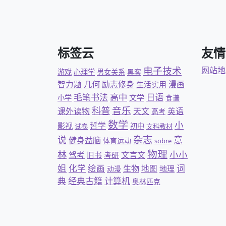
标签云
友情
电子技术
网站地
游戏
心理学
男女关系
黑客
几何
智力题
励志修身
漫画
生活实用
日语
毛笔书法
高中
文学
小学
食谱
科普
音乐
课外读物
天文
英语
高考
数学
小
哲学
影视
初中
试卷
文科教材
杂志
意
说
健身益脑
体育运动
sobre
物理
林
小小
文言文
驾考
旧书
考研
姐
化学
绘画
词
生物
地图
地理
动漫
典
经典古籍
计算机
奥林匹克