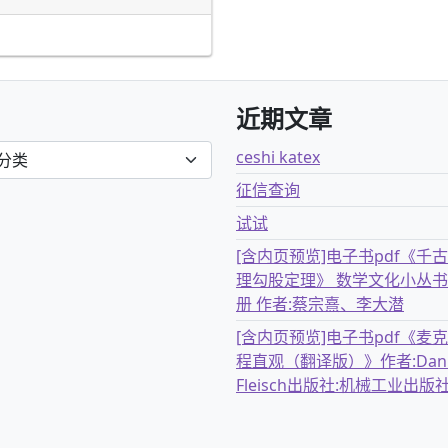
近期文章
ceshi katex
征信查询
试试
[含内页预览]电子书pdf《千
理勾股定理》 数学文化小丛书
册 作者:蔡宗熹、李大潜
[含内页预览]电子书pdf《麦
程直观（翻译版）》作者:Dani
Fleisch出版社:机械工业出版