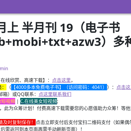
0月上 半月刊 19（电子书
pub+mobi+txt+azw
）
min
、在线欣赏、高速下载】：
点击这里
，
类：
（
【4000多本免费电子书】（访问密码：4041）
）：
点击这
邮箱）或QQ联系：
点这里联系我们
换脸短视频
|
C.在线美女短视频
;
，此为众筹计划！付费高速下载需要您的心愿值助力众筹！等他变
请及时复制保存！
点击立即支付后支付宝扫二维码支付（如果偶
付后需返回到本页面再需手动刷新页面）！