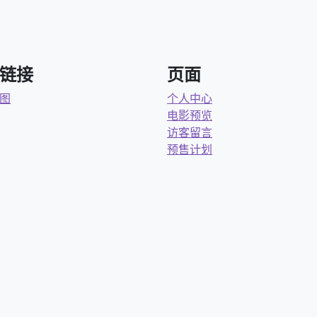
链接
页面
图
个人中心
电影预览
访客留言
预售计划