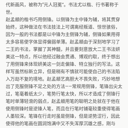
代新画风，被称为“元人冠冕”。书法尤以楷、行书著称于
世。
赵孟頫的楷书巧用侧锋。以侧锋为主中锋为辅，将其贯穿
始终，这种做法在书法技法上可谓离经叛道、惊世骇俗，
因为一般的书法都是以中锋为主侧锋为辅，侧锋如果用得
太多容易使字体显得偏弱单薄。赵孟頫由于深刻地学习了
二王的书法，掌握了其神髓，并且要刻意放大二王书法妍
美这一特点，所以他经过融会贯通、博观约取，终于想出
了用侧锋来体现妍美这一剑走偏锋、特立独行的写法。这
样写虽然标新立异，但是稍有不慎就可能使自己的书法陷
入万劫不复的境地。赵孟頫艺高胆大不畏失败，巧妙地想
出了克服侧锋不足之处的方法——常规用侧锋，笔锋出尖太
过，笔毫着纸太少，笔势行笔太快，所以才造成了侧锋行
笔时单薄轻滑的弱点，赵孟頫用笔的聪明之处就在于他在
使用侧锋时是逆锋人笔，而且在行笔时铺毫较重使得笔画
人墨较深。笔锋在行走时虽是侧锋，但是逆势涩行，因此
使得他的笔画在圆润饱满中又不失浑厚沉雄之感，刚与