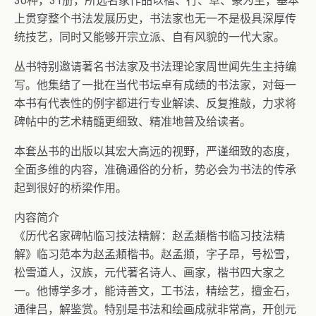
30种，31册，所选名家作品以楷、行、草、篆为主，基本
上贯穿整个书法发展历史，书法家也无一不是极具深厚传
统技艺，同时又能够开宗立派、自有风貌的一代大家。
丛书特别邀请著名书法家及书法理论家周世闻先生主持编
写。他集结了一批在当代书坛卓有成绩的书法家，对每一
本书有代表性的例字都进行专业解读、反复推敲，力求将
碑帖中的艺术精髓更细致、精准地普及给读者。
本套丛书的出版以其宏大高远的视野，严谨细致的态度，
全面多维的内容，准确通俗的分析，势必会为书法的传承
起到很好的桥梁作用。
内容简介
《历代名家碑帖临习技法精解：赵孟頫楷书临习技法精
解》临习范本为赵孟頫楷书。赵孟頫，字子昂，号松雪，
松雪道人，汉族，元代著名诗人、画家，楷书四大家之
一。他博学多才，能诗善文，工书法，精绘艺，擅金石，
通律吕，解鉴赏。特别是书法和绘画成就非常高，开创元