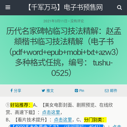
【千军万马】电子书预售网
2021年3月11日 • 没有评论
历代名家碑帖临习技法精解：赵孟
頫楷书临习技法精解（电子书
（pdf+word+epub+mobi+txt+azw3）
多种格式任挑，编号： tushu-
0525）
分享
推文
Pin
邮件
①
好站推荐：
A、【美女电影封面、剧照预览、在线欣
赏、高速下载】：
点击这里
，
B、【看片技术提升】：
点击这里
，C、
分门别类：