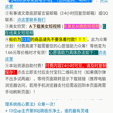
（
【4000多本免费电子书】（访问密码：4041）
）：
点击
这里
②有事请文章底部留言留邮箱（24小时回复您邮箱）或QQ
联系：
点这里联系我们
③美女欣赏：
A.下载美女短视频
|
B.美女AI换脸短视频
|
C.
在线美女短视频
;
④
标价为
0.3元
的商品请先不要急着付款！！！
，此为众筹
计划！付费高速下载需要您的心愿值助力众筹！等他变为
1.66元等价格时才有货！
心愿值助力具体办法如下：
点击
这里
⑤本站资源自助付费！
付费内容24小时可见，请及时复制
保存！
点击立即支付后支付宝扫二维码支付（如果偶尔弹
不出多试两遍），等待页面跳转显示下载链接（推荐电脑
浏览器访问，若用手机浏览器支付后需返回到本页面再需
+ 恭喜IP为180.201.1.217的网友为电子书籍《动力电池管
手动刷新页面）！
理系统核心算法》众筹一次！
+ 13位up主齐聚B站跳极乐净土，谁的最有灵魂
+ 恭喜IP为180.201.1.217的网友为电子书籍《动力电池管