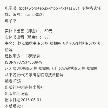
理系统核心算法》众筹一次！
电子书（pdf+word+epub+mobi+txt+azw3）多种格式任
挑，编号： tushu-0525
电子书
实体书出售（押金）： 60元
实体书出租（租金）： 3元
书名： 赵孟頫楷书临习技法精解/历代名家碑帖临习技法
精解
建议用途： 书架装饰
ISBN:9787534858949
赵孟頫\楷书临习技法精解/历代名家碑帖临习技法精解
从书名:历代名家碑帖临习技法精解
编者:符涛
出版社:中州古籍出版社
出版地址:河南
出版日期:2016-05-01
本版版次:1