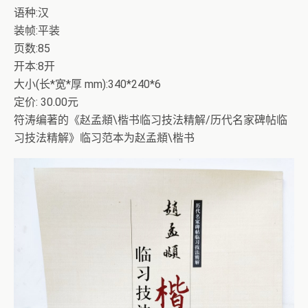
语种:汉
装帧:平装
页数:85
开本:8开
大小(长*宽*厚 mm):340*240*6
定价: 30.00元
符涛编著的《赵孟頫\楷书临习技法精解/历代名家碑帖临
习技法精解》临习范本为赵孟頫\楷书