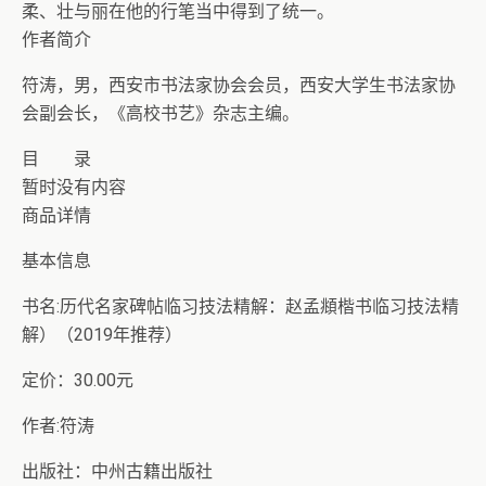
柔、壮与丽在他的行笔当中得到了统一。
作者简介
符涛，男，西安市书法家协会会员，西安大学生书法家协
会副会长，《高校书艺》杂志主编。
目 录
暂时没有内容
商品详情
基本信息
书名:历代名家碑帖临习技法精解：赵孟頫楷书临习技法精
解）（2019年推荐）
定价：30.00元
作者:符涛
出版社：中州古籍出版社