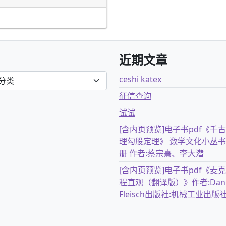
近期文章
ceshi katex
征信查询
试试
[含内页预览]电子书pdf《千
理勾股定理》 数学文化小丛书
册 作者:蔡宗熹、李大潜
[含内页预览]电子书pdf《麦
程直观（翻译版）》作者:Dani
Fleisch出版社:机械工业出版