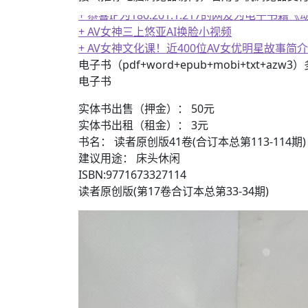
+ AV女神三上悠亚AI换脸小视频
+ AV女神文化课！近400位AV女优明星故事简介
+ 恭喜IP为180.201.1.217的网友为电
电子书（pdf+word+epub+mobi+txt+azw
电子书
实体书出售（押金）： 50元
实体书出租（租金）： 3元
书名： 读者原创版41卷(合订本总第113-114期)
建议用途： 床头休闲
ISBN:9771673327114
读者原创版(第17卷合订本总第33-34期)