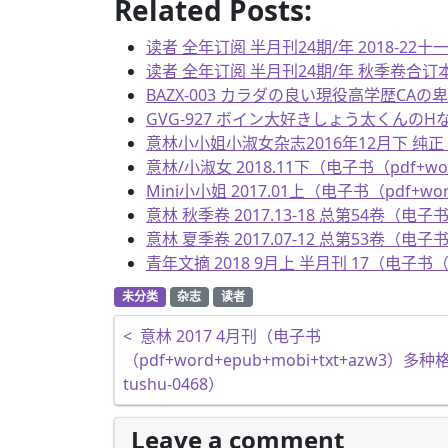
Related Posts:
读者 全年订阅 半月刊24期/年 2018-22十一
读者 全年订阅 半月刊24期/年 秋季卷合订本 20
BAZX-003 カラダの良い現役高学歴CAの
GVG-927 ボイン大好きしょう太くんのH
意林小小姐小淑女杂志2016年12月下 纯正 阳光
意林/小淑女 2018.11下（电子书（pdf+wor
Mini小小姐 2017.01上（电子书（pdf+wo
意林 秋季卷 2017.13-18 总第54卷（电子书
意林 夏季卷 2017.07-12 总第53卷（电子书
青年文摘 2018 9月上 半月刊 17（电子书（pd
未分类
杂志
读者
文章导航
<
意林 2017 4月刊（电子书
（pdf+word+epub+mobi+txt+azw3
tushu-0468）
Leave a comment