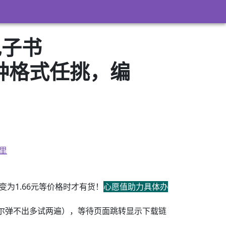
电子书
3）多种格式任挑，编
里
为1.66元等价格时才有货！
心愿值助力具体办
尔弹不出多试两遍），等待页面跳转显示下载链