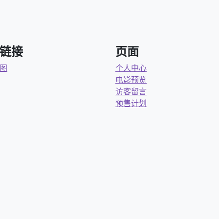
链接
页面
图
个人中心
电影预览
访客留言
预售计划