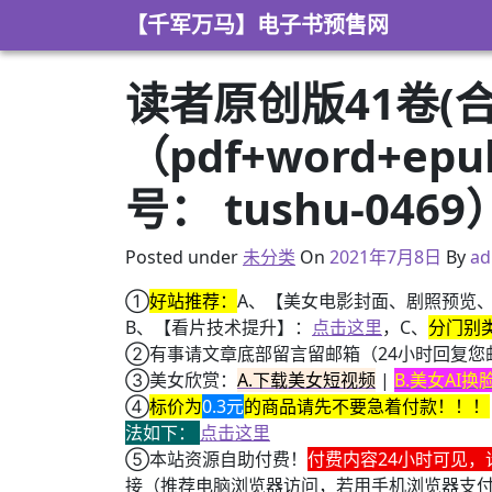
Skip to content
【千军万马】电子书预售网
读者原创版41卷(合
（pdf+word+e
号： tushu-0469
2021年3月8日
Posted under
未分类
On
2021年7月8日
By
ad
①
好站推荐：
A、【美女电影封面、剧照预览
B、【看片技术提升】：
点击这里
，C、
分门别
②有事请文章底部留言留邮箱（24小时回复您
③美女欣赏：
A.下载美女短视频
|
B.美女AI
④
标价为
0.3元
的商品请先不要急着付款！！！
法如下：
点击这里
⑤本站资源自助付费！
付费内容24小时可见，
接（推荐电脑浏览器访问，若用手机浏览器支
+ 恭喜IP为180.201.1.217的网友为电