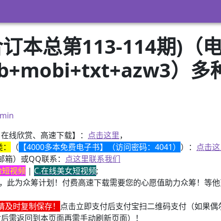
订本总第113-114期)（
pub+mobi+txt+azw
）
min
、在线欣赏、高速下载】：
点击这里
，
类：
（
【4000多本免费电子书】（访问密码：4041）
）：
点击这
邮箱）或QQ联系：
点这里联系我们
换脸短视频
|
C.在线美女短视频
;
，此为众筹计划！付费高速下载需要您的心愿值助力众筹！等他变
请及时复制保存！
点击立即支付后支付宝扫二维码支付（如果偶
付后需返回到本页面再需手动刷新页面）！
子书籍《动力电池管理系统核心算法》众筹一次！