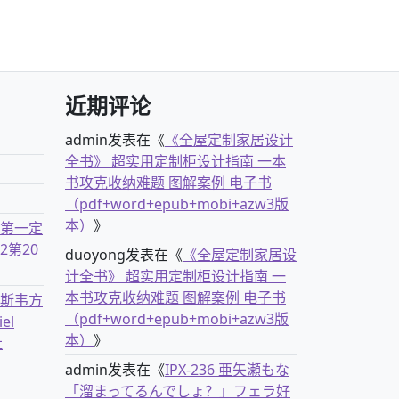
近期评论
admin
发表在《
《全屋定制家居设计
全书》 超实用定制柜设计指南 一本
书攻克收纳难题 图解案例 电子书
（pdf+word+epub+mobi+azw3版
本）
》
古第一定
2第20
duoyong
发表在《
《全屋定制家居设
计全书》 超实用定制柜设计指南 一
本书攻克收纳难题 图解案例 电子书
克斯韦方
（pdf+word+epub+mobi+azw3版
el
本）
》
社
admin
发表在《
IPX-236 亜矢瀬もな
「溜まってるんでしょ？」フェラ好