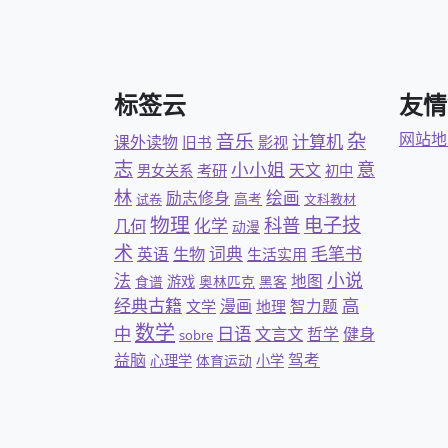
标签云
友情
杂
音乐
网站地
计算机
课外读物
旧书
影视
志
意
小小姐
天文
考研
男女关系
初中
林
绘画
励志修身
高考
试卷
文科教材
物理
科普
电子技
几何
化学
动漫
术
词典
毛笔书
英语
生物
生活实用
小说
法
地图
食谱
游戏
奥林匹克
黑客
经典古籍
高
漫画
智力题
文学
地理
数学
日语
中
文言文
哲学
健身
sobre
益脑
驾考
心理学
体育运动
小学