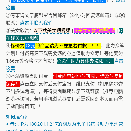
（
【4000多本免费电子书】（访问密码：4041）
）：
点击
这里
②有事请文章底部留言留邮箱（24小时回复您邮箱）或QQ
联系：
点这里联系我们
③美女欣赏：
A.下载美女短视频
|
B.美女AI换脸短视频
|
C.
在线美女短视频
;
④
标价为
0.3元
的商品请先不要急着付款！！！
，此为众筹
计划！付费高速下载需要您的心愿值助力众筹！等他变为
1.66元等价格时才有货！
心愿值助力具体办法如下：
点击
这里
⑤本站资源自助付费！
付费内容24小时可见，请及时复制
保存！
点击立即支付后支付宝扫二维码支付（如果偶尔弹
不出多试两遍），等待页面跳转显示下载链接（推荐电脑
浏览器访问，若用手机浏览器支付后需返回到本页面再需
+ 【真·核心技术】搜片神器+下载+在线看片神器
手动刷新页面）！
+ 恒星世界在暴力中诞生，也在暴力中消亡！《了解宇宙
如何运行》
+ 恭喜IP为180.201.1.217的网友为电子书籍《动力电池管