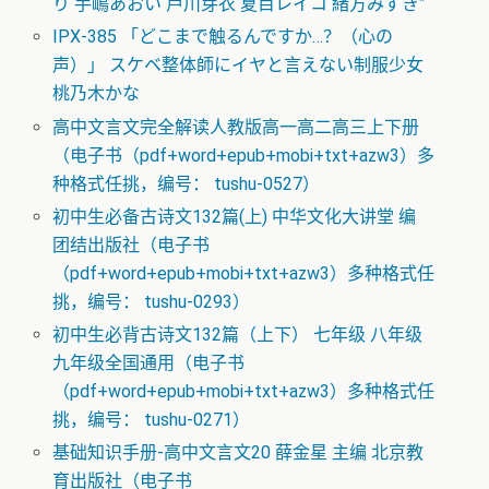
り 手嶋あおい 芦川芽衣 夏目レイコ 緒方みずき”
IPX-385 「どこまで触るんですか…？（心の
声）」 スケベ整体師にイヤと言えない制服少女
桃乃木かな
高中文言文完全解读人教版高一高二高三上下册
（电子书（pdf+word+epub+mobi+txt+azw3）多
种格式任挑，编号： tushu-0527）
初中生必备古诗文132篇(上) 中华文化大讲堂 编
团结出版社（电子书
（pdf+word+epub+mobi+txt+azw3）多种格式任
挑，编号： tushu-0293）
初中生必背古诗文132篇（上下） 七年级 八年级
九年级全国通用（电子书
（pdf+word+epub+mobi+txt+azw3）多种格式任
挑，编号： tushu-0271）
基础知识手册-高中文言文20 薛金星 主编 北京教
育出版社（电子书