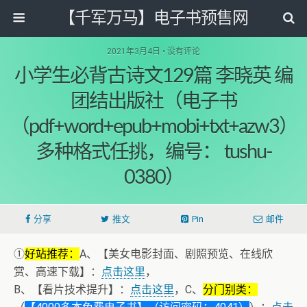
【千军万马】电子书预售网
2021年3月4日 • 没有评论
小学生必背古诗文129篇 李晓英 编
团结出版社（电子书
（pdf+word+epub+mobi+txt+azw3）
多种格式任挑，编号： tushu-
0380）
分享
推文
Pin
邮件
①
好站推荐：
A、【美女电影封面、剧照预览、在线欣
赏、高速下载】：
点击这里
，
B、【看片技术提升】：
点击这里
，C、
分门别类：