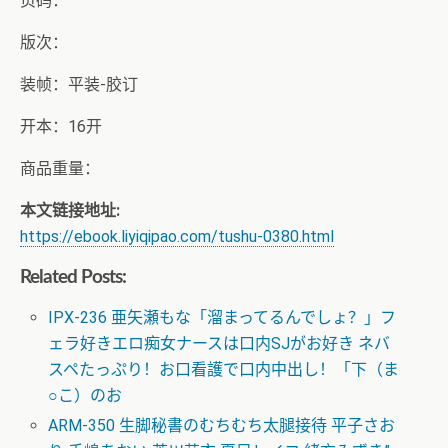
页码：
版次：
装帧：平装-胶订
开本：16开
商品重量：
本文链接地址:
https://ebook.liyiqipao.com/tushu-0380.html
Related Posts:
IPX-236 亜矢瀬もな「溜まってるんでしょ？」フ
ェラ好きエロ痴女ナースは口内SJがお好き ネバ
スペたっぷり！お口看護で口内中出し！「下（ま
○こ）のお
ARM-350 生脚秘書のむちむち太腿接待 平子さお