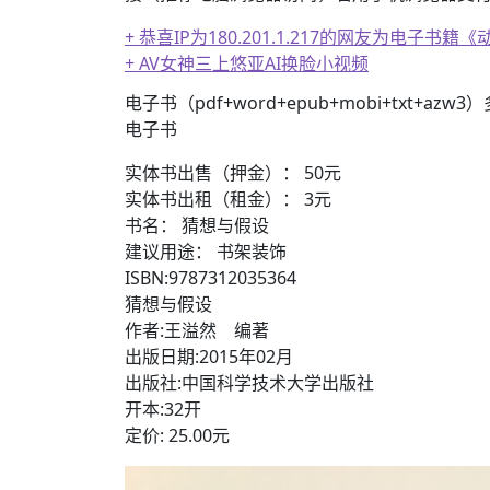
+ 恭喜IP为180.201.1.217的网友为电
+ AV女神三上悠亚AI换脸小视频
+ AV女神文化课！近400位AV女优明星故事简介
电子书（pdf+word+epub+mobi+txt+azw
电子书
实体书出售（押金）： 50元
实体书出租（租金）： 3元
书名： 猜想与假设
建议用途： 书架装饰
ISBN:9787312035364
猜想与假设
作者:王溢然 编著
出版日期:2015年02月
出版社:中国科学技术大学出版社
开本:32开
定价: 25.00元