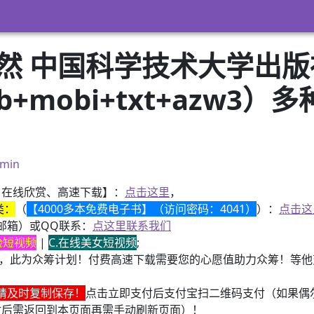
溢然 中国科学技术大学出
pub+mobi+txt+azw
）
min
、在线欣赏、高速下载】：
点击这里
，
类：
（
【4000多本免费电子书】（访问密码：4041）
）：
点击这
邮箱）或QQ联系：
点这里联系我们
换脸短视频
|
C.在线美女短视频
;
，此为众筹计划！付费高速下载需要您的心愿值助力众筹！等他变
请及时复制保存！
点击立即支付后支付宝扫二维码支付（如果偶
付后需返回到本页面再需手动刷新页面）！