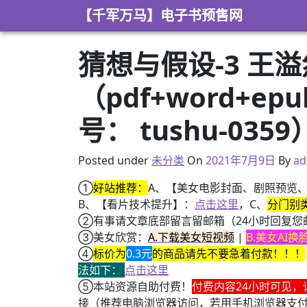
Skip to content
【千军万马】电子书预售网
猜想与假设-3 王
（pdf+word+e
号： tushu-0359
2021年5月3日
Posted under
未分类
On
2021年7月9日
By
ad
①
好站推荐：
A、【美女电影封面、剧照预览
B、【看片技术提升】：
点击这里
，C、
分门别
②有事请文章底部留言留邮箱（24小时回复您
③美女欣赏：
A.下载美女短视频
|
B.美女AI
④
标价为
0.3元
的商品请先不要急着付款！！！
法如下：
点击这里
⑤本站资源自助付费！
付费内容24小时可见，
接（推荐电脑浏览器访问，若用手机浏览器支