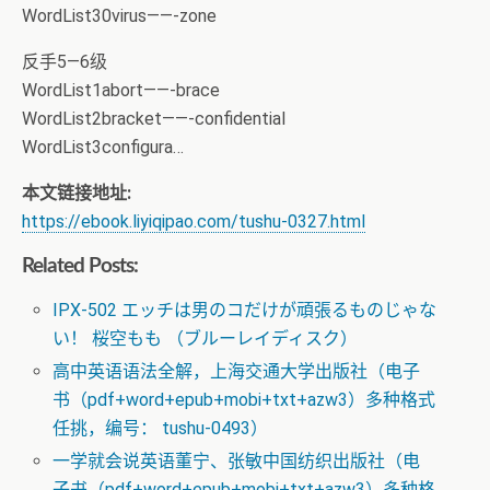
WordList30virus——-zone
反手5—6级
WordList1abort——-brace
WordList2bracket——-confidential
WordList3configura…
本文链接地址:
https://ebook.liyiqipao.com/tushu-0327.html
Related Posts:
IPX-502 エッチは男のコだけが頑張るものじゃな
い！ 桜空もも （ブルーレイディスク）
高中英语语法全解，上海交通大学出版社（电子
书（pdf+word+epub+mobi+txt+azw3）多种格式
任挑，编号： tushu-0493）
一学就会说英语董宁、张敏中国纺织出版社（电
子书（pdf+word+epub+mobi+txt+azw3）多种格