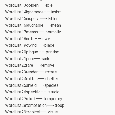
WordList13golden——-idle
WordList14ignorance——-insist
WordList15inspect——-latter
WordList16laughable——-mean
WordList17means——-normally
WordList18note——-owe
WordList19owing——-place
WordList20plague——-printing
WordList21prior——-rank
WordList22rare——-remove
WordList23render——-rotate
WordList24rotten——-shelter
WordList25shield——-species
WordList26specific——-studio
WordList27stuff——-temporary
WordList28temptation——-troop
WordList29tropical——-virtue