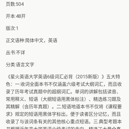
页数:504
开本:48开
版次:1
正文语种:简体中文，英语
丛书:不详
分类:语言文字
《星火英语大学英语6级词汇必背（2015新版）》五大特
色：一.收词全面本书不仅涵盖六级考试大纲词汇，而且收
录了历年考试真题中的超纲词汇。单词的讲解包括读音、
常用释义、短语（大纲短语用黑体标注）、精选练习题及
其精解（含历年真题）。二.短语地道本书不仅将《课程要
求》规定的短语用黑体字标出，便于读者区分记忆，而且
收录了与该词条有关的其他核心重点短语。三.典型考题本