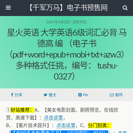
【千军万马】电子书预售网
2021年3月2日 • 没有评论
星火英语 大学英语6级词汇必背 马
德高 编 （电子书
（pdf+word+epub+mobi+txt+azw3）
多种格式任挑，编号： tushu-
0327）
分享
推文
Pin
邮件
①
好站推荐：
A、【美女电影封面、剧照预览、在线欣
赏、高速下载】：
点击这里
，
B、【看片技术提升】：
点击这里
，C、
分门别类：