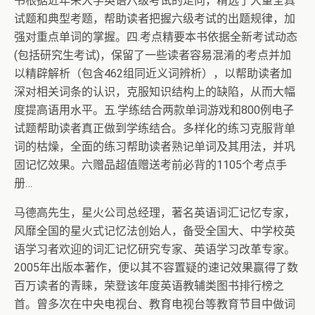
书根据近年来大学英语六级考试的走向，精选了大量全真
试题和典型考题，帮助读者把握六级考试的出题规律，加
强对重点单词的掌握。四.考点精要本书依据全新考试动态
(包括研究生考试)，保留了一些读者容易混淆的考点并加
以精辟解析（包含462组同近义词辨析），以帮助读者加
深对相关词条的认识，克服知识结构上的缺陷，从而大幅
度提高语用水平。五.学练结合两款单词游戏和800例电子
试题帮助读者真正做到学练结合。多样化的练习克服背单
词的枯燥，全面的练习帮助读者熟记单词及其用法，并巩
固记忆效果。六赠品超值赠送考前必背的1105个考点手
册…
马德高先生，星火公司总经理，著名英语词汇记忆专家，
风靡全国的星火式记忆法创始人，备受全国大、中学校英
语学习者欢迎的词汇记忆研究专家、英语学习改革专家。
2005年出版本著作，便以其不容置疑的速记效果赢得了数
百万读者的青睐，荣登该年度英语教辅类图书排行榜之
首。曾多次在中央电视台、教育电视台等教育节目中做词