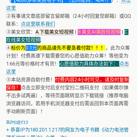
（
【4000多本免费电子书】（访问密码：4041）
）：
点击
这里
②有事请文章底部留言留邮箱（24小时回复您邮箱）或QQ
联系：
点这里联系我们
③美女欣赏：
A.下载美女短视频
|
B.美女AI换脸短视频
|
C.
在线美女短视频
;
④
标价为
0.3元
的商品请先不要急着付款！！！
，此为众筹
计划！付费高速下载需要您的心愿值助力众筹！等他变为
1.66元等价格时才有货！
心愿值助力具体办法如下：
点击
这里
⑤本站资源自助付费！
付费内容24小时可见，请及时复制
保存！
点击立即支付后支付宝扫二维码支付（如果偶尔弹
不出多试两遍），等待页面跳转显示下载链接（推荐电脑
浏览器访问，若用手机浏览器支付后需返回到本页面再需
+ 【真·核心技术】搜片神器+下载+在线看片神器
手动刷新页面）！
+ 恒星世界在暴力中诞生，也在暴力中消亡！《了解宇宙
如何运行》
+ 恭喜IP为180.201.1.217的网友为电子书籍《动力电池管