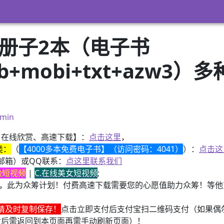
小册子2本（电子书
pub+mobi+txt+azw
）
min
、在线欣赏、高速下载】：
点击这里
，
类：
（
【4000多本免费电子书】（访问密码：4041）
）：
点击这
邮箱）或QQ联系：
点这里联系我们
换脸短视频
|
C.在线美女短视频
;
，此为众筹计划！付费高速下载需要您的心愿值助力众筹！等他变
请及时复制保存！
点击立即支付后支付宝扫二维码支付（如果偶
付后需返回到本页面再需手动刷新页面）！
、换个视频开始欣赏）