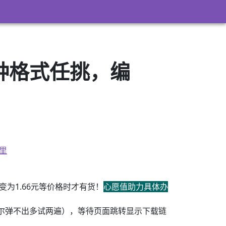
3）多种格式任挑，编
里
为1.66元等价格时才有货！
心愿值助力具体办
尔弹不出多试两遍），等待页面跳转显示下载链