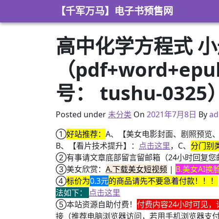
Skip to content
【千军万马】电子书预售网
高中化学方程式 
（pdf+word+e
号： tushu-0325
2021年3月2日
Posted under
未分类
On
2021年7月8日
By
ad
①
好站推荐：
A、【美女电影封面、剧照预览
B、【看片技术提升】：
点击这里
，C、
分门别
②有事请文章底部留言留邮箱（24小时回复您
③美女欣赏：
A.下载美女短视频
|
B.美女AI
④
标价为
0.3元
的商品请先不要急着付款！！！
法如下：
点击这里
⑤本站资源自助付费！
付费内容24小时可见，
接（推荐电脑浏览器访问，若用手机浏览器支
+ 随机跳舞小姐姐（单击视频或点击随机播放