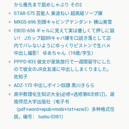
から雁先まで舐めしゃぶり その2
STAR-575 芸能人 美波ねい 超高級ソープ嬢
MXGS-696 別顔キャビンアテンダント 横山美雪
EBOD-656 ギャルに見えて実は優しくて押しに弱
い！ Jカップ超BRキャバ嬢を口説き落として店
内でバレないようにゆっくりピストンで生ハメ
中出し撮影！ ゆあちゃん（19歳/学生）
PPPD-833 彼女が家族旅行で一週間留守にした
ので彼女のJR女友達に中出ししまくりました。
佐知子
ADZ-173 中出しボイン奴隷 黒川きらら
高中数理化生知识大全(必修+选修第8次修订)，湖
南师范大学出版社（电子书
（pdf+word+epub+mobi+txt+azw3）多种格式任
挑，编号： tushu-0381）