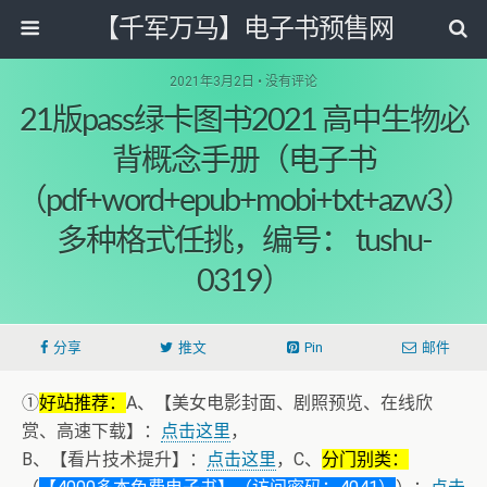
【千军万马】电子书预售网
2021年3月2日 • 没有评论
21版pass绿卡图书2021 高中生物必
背概念手册（电子书
（pdf+word+epub+mobi+txt+azw3）
多种格式任挑，编号： tushu-
0319）
分享
推文
Pin
邮件
①
好站推荐：
A、【美女电影封面、剧照预览、在线欣
赏、高速下载】：
点击这里
，
B、【看片技术提升】：
点击这里
，C、
分门别类：