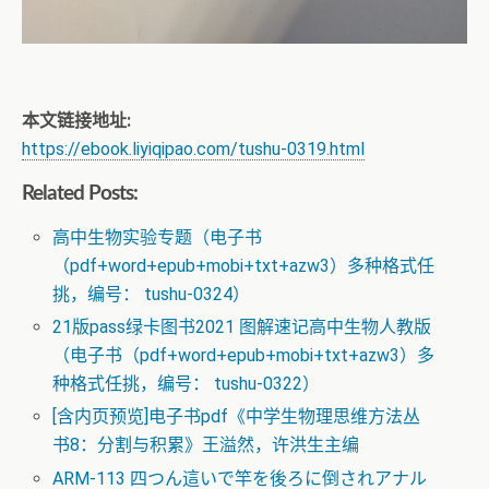
本文链接地址:
https://ebook.liyiqipao.com/tushu-0319.html
Related Posts:
高中生物实验专题（电子书
（pdf+word+epub+mobi+txt+azw3）多种格式任
挑，编号： tushu-0324）
21版pass绿卡图书2021 图解速记高中生物人教版
（电子书（pdf+word+epub+mobi+txt+azw3）多
种格式任挑，编号： tushu-0322）
[含内页预览]电子书pdf《中学生物理思维方法丛
书8：分割与积累》王溢然，许洪生主编
ARM-113 四つん這いで竿を後ろに倒されアナル