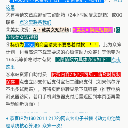
（
【4000多本免费电子书】（访问密码：4041）
）：
点击
这里
②有事请文章底部留言留邮箱（24小时回复您邮箱）或QQ
联系：
点这里联系我们
③美女欣赏：
A.下载美女短视频
|
B.美女AI换脸短视频
|
C.
在线美女短视频
;
④
标价为
0.3元
的商品请先不要急着付款！！！
，此为众筹
计划！付费高速下载需要您的心愿值助力众筹！等他变为
1.66元等价格时才有货！
心愿值助力具体办法如下：
点击
这里
⑤本站资源自助付费！
付费内容24小时可见，请及时复制
保存！
点击立即支付后支付宝扫二维码支付（如果偶尔弹
不出多试两遍），等待页面跳转显示下载链接（推荐电脑
浏览器访问，若用手机浏览器支付后需返回到本页面再需
手动刷新页面）！
+ AV女神文化课！近400位AV女优明星故事简介
+ 恭喜IP为180.201.1.217的网友为电子书籍《动力电池管
理系统核心算法》众筹一次！