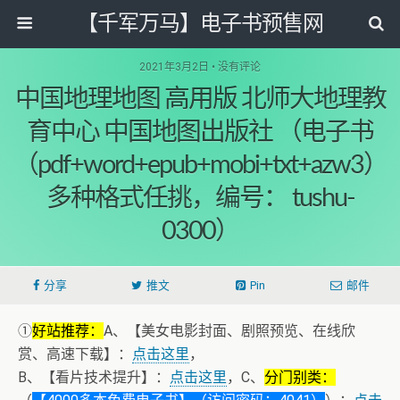
【千军万马】电子书预售网
2021年3月2日 • 没有评论
中国地理地图 高用版 北师大地理教
育中心 中国地图出版社 （电子书
（pdf+word+epub+mobi+txt+azw3）
多种格式任挑，编号： tushu-
0300）
分享
推文
Pin
邮件
①
好站推荐：
A、【美女电影封面、剧照预览、在线欣
赏、高速下载】：
点击这里
，
B、【看片技术提升】：
点击这里
，C、
分门别类：