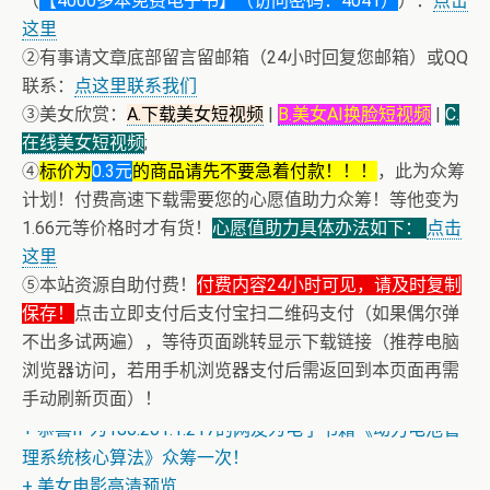
（
【4000多本免费电子书】（访问密码：4041）
）：
点击
这里
②有事请文章底部留言留邮箱（24小时回复您邮箱）或QQ
联系：
点这里联系我们
③美女欣赏：
A.下载美女短视频
|
B.美女AI换脸短视频
|
C.
在线美女短视频
;
④
标价为
0.3元
的商品请先不要急着付款！！！
，此为众筹
计划！付费高速下载需要您的心愿值助力众筹！等他变为
1.66元等价格时才有货！
心愿值助力具体办法如下：
点击
这里
⑤本站资源自助付费！
付费内容24小时可见，请及时复制
保存！
+ 恭喜IP为180.201.1.217的网友为电子书籍《动力电池管
点击立即支付后支付宝扫二维码支付（如果偶尔弹
不出多试两遍），等待页面跳转显示下载链接（推荐电脑
理系统核心算法》众筹一次！
浏览器访问，若用手机浏览器支付后需返回到本页面再需
+ 随机跳舞小姐姐（单击视频或点击随机播放、换个视频
手动刷新页面）！
开始欣赏）
+ 恭喜IP为180.201.1.217的网友为电子书籍《动力电池管
理系统核心算法》众筹一次！
+ 美女电影高清预览