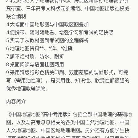
3.北京师范大学地理教育中心、海淀区新课标地理教学研
究研室、三年高考文科状元参编组、中国地图出版社权威
联合编制
4.大幅面中国地形图与中国政区图叠加
4.便携带、随时随地看、增强学习和考试的轻快感
5.实现了从教材图到考试图的全程解析
6.地理地图资料**、*详、*准确
7.撕不烂材质、防水、耐折
8.桌面阅读与墙面挂图两用
9.采用铜版纸彩色精美印刷、双面覆膜的装帧形式，可擦
写（需用油性笔），是实用性、知识性、欣赏性都很强的
优秀地理教辅读物。
内容简介
《中国地理地图?高中专用版》包括全部中国地理的基础地
图，以及与高考息息相关的各类中国自然地理地图、中国
人文地理地图、中国区域地理地图。另外还有方便学生快