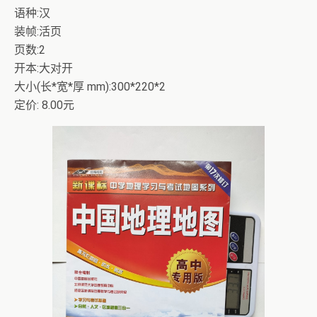
语种:汉
装帧:活页
页数:2
开本:大对开
大小(长*宽*厚 mm):300*220*2
定价: 8.00元