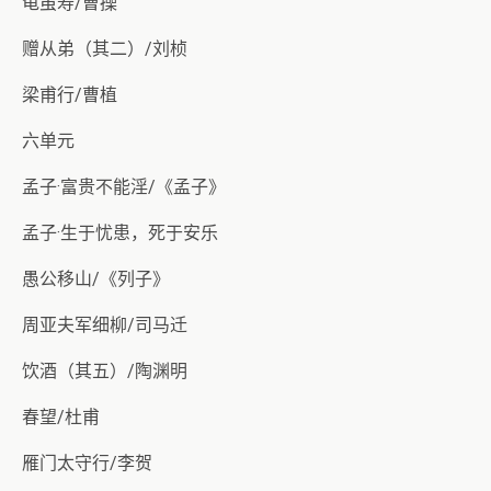
龟虽寿/曹操
赠从弟（其二）/刘桢
梁甫行/曹植
六单元
孟子·富贵不能淫/《孟子》
孟子·生于忧患，死于安乐
愚公移山/《列子》
周亚夫军细柳/司马迁
饮酒（其五）/陶渊明
春望/杜甫
雁门太守行/李贺