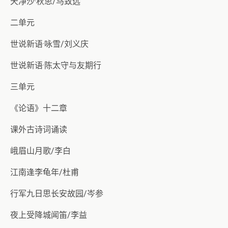
天净沙·秋思/马致远
二单元
世说新语·咏雪/刘义庆
世说新语·陈太守与友期行
三单元
《论语》十二章
课外古诗词诵读
峨眉山月歌/李白
江南逢李龟年/杜甫
行军九日思长安故园/岑参
夜上受降城闻笛/李益