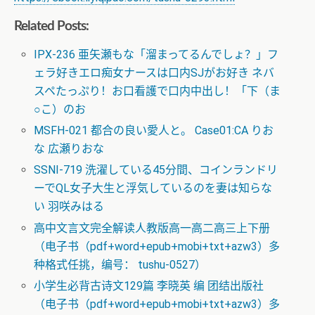
Related Posts:
IPX-236 亜矢瀬もな「溜まってるんでしょ？」フ
ェラ好きエロ痴女ナースは口内SJがお好き ネバ
スペたっぷり！お口看護で口内中出し！「下（ま
○こ）のお
MSFH-021 都合の良い愛人と。 Case01:CA りお
な 広瀬りおな
SSNI-719 洗濯している45分間、コインランドリ
ーでQL女子大生と浮気しているのを妻は知らな
い 羽咲みはる
高中文言文完全解读人教版高一高二高三上下册
（电子书（pdf+word+epub+mobi+txt+azw3）多
种格式任挑，编号： tushu-0527）
小学生必背古诗文129篇 李晓英 编 团结出版社
（电子书（pdf+word+epub+mobi+txt+azw3）多