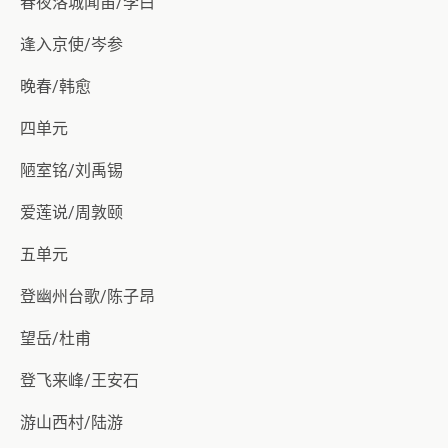
春夜洛城闻笛/李白
逢入京使/岑参
晚春/韩愈
四单元
陋室铭/刘禹锡
爱莲说/周敦颐
五单元
登幽州台歌/陈子昂
望岳/杜甫
登飞来峰/王安石
游山西村/陆游