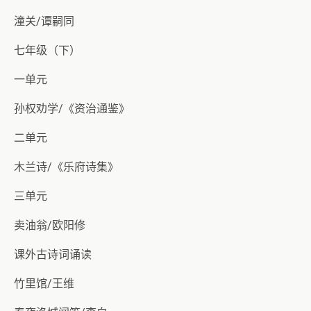
潼关/谭嗣同
七年级（下）
一单元
孙权劝学/《资治通鉴》
二单元
木兰诗/《乐府诗集》
三单元
卖油翁/欧阳修
课外古诗词诵读
竹里馆/王维