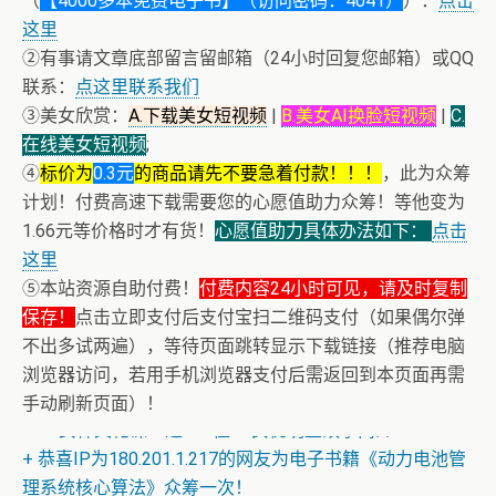
（
【4000多本免费电子书】（访问密码：4041）
）：
点击
这里
②有事请文章底部留言留邮箱（24小时回复您邮箱）或QQ
联系：
点这里联系我们
③美女欣赏：
A.下载美女短视频
|
B.美女AI换脸短视频
|
C.
在线美女短视频
;
④
标价为
0.3元
的商品请先不要急着付款！！！
，此为众筹
计划！付费高速下载需要您的心愿值助力众筹！等他变为
1.66元等价格时才有货！
心愿值助力具体办法如下：
点击
这里
⑤本站资源自助付费！
付费内容24小时可见，请及时复制
保存！
点击立即支付后支付宝扫二维码支付（如果偶尔弹
不出多试两遍），等待页面跳转显示下载链接（推荐电脑
浏览器访问，若用手机浏览器支付后需返回到本页面再需
+ AV女神三上悠亚AI换脸小视频
手动刷新页面）！
+ AV女神文化课！近400位AV女优明星故事简介
+ 恭喜IP为180.201.1.217的网友为电子书籍《动力电池管
理系统核心算法》众筹一次！