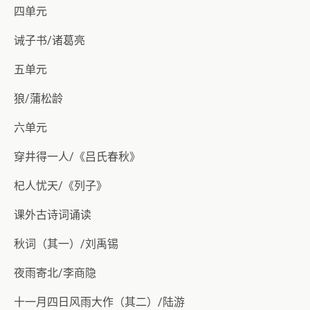
四单元
诫子书/诸葛亮
五单元
狼/蒲松龄
六单元
穿井得一人/《吕氏春秋》
杞人忧天/《列子》
课外古诗词诵读
秋词（其一）/刘禹锡
夜雨寄北/李商隐
十一月四日风雨大作（其二）/陆游