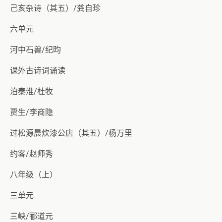
己亥杂诗（其五）/龚自珍
六单元
河中石兽/纪昀
课外古诗词诵读
泊秦淮/杜牧
贾生/李商隐
过松源晨炊漆公店（其五）/杨万里
约客/赵师秀
八年级（上）
三单元
三峡/郦道元