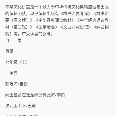
中华文化讲堂是一个致力于中华传统文化典籍整理与出版
的编辑团队。现已编辑出版有《群书治要考译》《群书治
要（原文版）》《中华经典诵读教材》《中华经典诵读教
材（第二辑）》《国学治要》《文白对照史记》《纳兰词
笺》等，广受读者的喜爱。
目 录
目录
七年级（上）
一单元
观沧海/曹操
闻王昌龄左迁龙标遥有此寄/李白
次北固山下/王湾