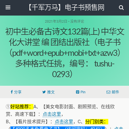
【千军万马】电子书预售网
2021年3月2日 • 没有评论
初中生必备古诗文132篇(上) 中华文
化大讲堂 编 团结出版社（电子书
（pdf+word+epub+mobi+txt+azw3）
多种格式任挑，编号： tushu-
0293）
分享
推文
Pin
邮件
①
好站推荐：
A、【美女电影封面、剧照预览、在线欣
赏、高速下载】：
点击这里
，
B、【看片技术提升】：
点击这里
，C、
分门别类：