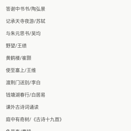
答谢中书书/陶弘景
记承天寺夜游/苏轼
与朱元思书/吴均
野望/王绩
黄鹤楼/崔颢
使至塞上/王维
渡荆门送别/李白
钱塘湖春行/白居易
课外古诗词诵读
庭中有奇树/《古诗十九首》