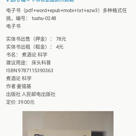
+ AV女神三上悠亚AI换脸小视频
电子书（pdf+word+epub+mobi+txt+azw3）多种格式任
挑，编号： tushu-0248
电子书
实体书出售（押金）： 78元
实体书出租（租金）： 4元
书名： 煮酒论 科学
建议用途： 床头科普
ISBN:9787115390363
煮酒论 科学
作者:姜锡基
出版社:人民邮电出版社
定价: 39.00元