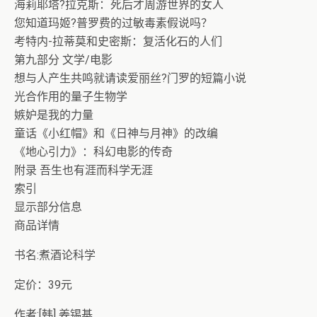
海莉耶塔?拉克斯：死后才周游世界的女人
您知道玛姬?普罗费的过敏毒素假说吗？
考特内-拉蒂莫和史密斯：复活化石的人们
第九部分 文学/电影
想与人产生共鸣就请读爱丽丝?门罗的短篇小说
光合作用的量子生物学
嫉妒是我的力量
童话《小红帽》和《日神与月神》的改编
《地心引力》：科幻电影的传奇
附录 吾生也有涯而科学无涯
索引
显示部分信息
商品详情
书名:煮酒论科学
定价：39元
作者:[韩] 姜锡基