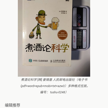
煮酒论科学 [韩] 姜锡基 人民邮电出版社（电子书
（pdf+word+epub+mobi+txt+azw3）多种格式任挑，
编号： tushu-0248）
编辑推荐