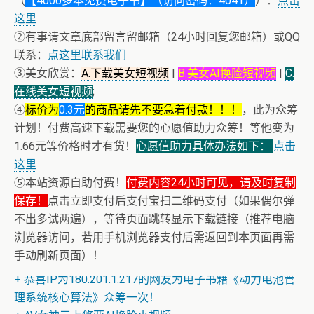
（
【4000多本免费电子书】（访问密码：4041）
）：
点击
这里
②有事请文章底部留言留邮箱（24小时回复您邮箱）或QQ
联系：
点这里联系我们
③美女欣赏：
A.下载美女短视频
|
B.美女AI换脸短视频
|
C.
在线美女短视频
;
④
标价为
0.3元
的商品请先不要急着付款！！！
，此为众筹
计划！付费高速下载需要您的心愿值助力众筹！等他变为
1.66元等价格时才有货！
心愿值助力具体办法如下：
点击
这里
⑤本站资源自助付费！
付费内容24小时可见，请及时复制
保存！
点击立即支付后支付宝扫二维码支付（如果偶尔弹
不出多试两遍），等待页面跳转显示下载链接（推荐电脑
浏览器访问，若用手机浏览器支付后需返回到本页面再需
+ 恒星世界在暴力中诞生，也在暴力中消亡！《了解宇宙
手动刷新页面）！
如何运行》
+ 恭喜IP为180.201.1.217的网友为电子书籍《动力电池管
理系统核心算法》众筹一次！