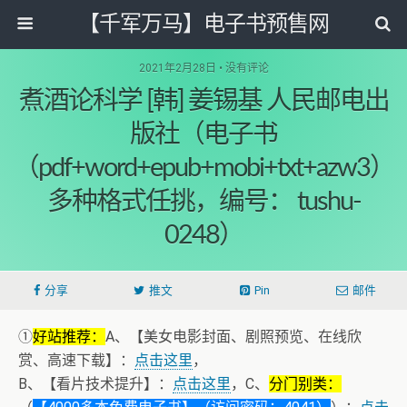
【千军万马】电子书预售网
2021年2月28日 • 没有评论
煮酒论科学 [韩] 姜锡基 人民邮电出
版社（电子书
（pdf+word+epub+mobi+txt+azw3）
多种格式任挑，编号： tushu-
0248）
分享
推文
Pin
邮件
①
好站推荐：
A、【美女电影封面、剧照预览、在线欣
赏、高速下载】：
点击这里
，
B、【看片技术提升】：
点击这里
，C、
分门别类：