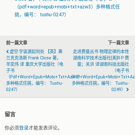
（pdf+word+epub+mobi+txt+azw3）多种格式任
挑，编号： tushu-0247）
前一篇文章
下一篇文章
虚空:宇宙源起何处 【英】弗
走进费曼丛书 物理定律的本性
兰克克洛斯 Frank Close 著，
湖南科学技术出版社[美]R·P·费
羊奕伟 译 重庆大学出版社（电
曼；关洪 译湖南科技出版社
子书
（电子书
（pdf+word+epub+mobi+txt+azw3）
（pdf+word+epub+mobi+txt+a
多种格式任挑，编号： Tushu-
多种格式任挑，编号： Tushu-
0247）
0249）
留言
你必须
登录
才能发表评论。