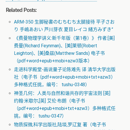
Related Posts:
ARM-350 生脚秘書のむちむち太腿接待 平子さお
り 手嶋あおい 芦川芽衣 夏目レイコ 緒方みずき”
《费曼物理学讲义:新千年版（第1卷）》 作者:[美]
费曼(Richard Feynman)、[美]莱顿(Robert
Leighton)、[美]桑兹(Matthew Sands) 电子书
（pdf+word+epub+mobi+azw3版本）
走进科学殿堂-画说量子论陈难先 译 清华大学出版
社（电子书（pdf+word+epub+mobi+txt+azw3）
多种格式任挑，编号： tushu-0348）
神圣几何：人类与自然和谐共存的宇宙法则 [英]
约翰·米歇尔,[英] 艾伦·布朗（电子书
（pdf+word+epub+mobi+txt+azw3）多种格式任
挑，编号： tushu-0347）
物质探微,科学出版社,陆埮,罗辽复 著（电子书