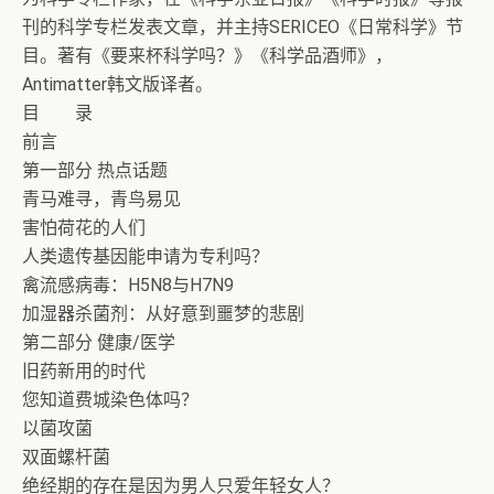
刊的科学专栏发表文章，并主持SERICEO《日常科学》节
目。著有《要来杯科学吗？》《科学品酒师》，
Antimatter韩文版译者。
目 录
前言
第一部分 热点话题
青马难寻，青鸟易见
害怕荷花的人们
人类遗传基因能申请为专利吗？
禽流感病毒：H5N8与H7N9
加湿器杀菌剂：从好意到噩梦的悲剧
第二部分 健康/医学
旧药新用的时代
您知道费城染色体吗？
以菌攻菌
双面螺杆菌
绝经期的存在是因为男人只爱年轻女人？