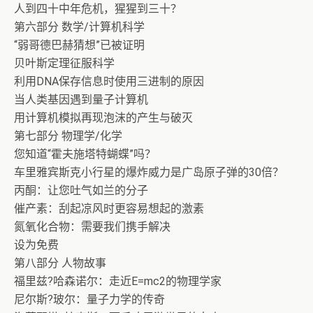
人到四十中年危机，猩猩到三十？
第六部分 数学/计算机科学
“弱哥德巴赫猜想”已被证明
贝叶斯定理征服科学
利用DNA保存信息时使用三进制的原因
当人类基因遇到量子计算机
用计算机模拟再现泡沫的产生与破灭
第七部分 物理学/化学
您知道“霍夫施塔特蝴蝶”吗？
车里雅宾斯克小行星的爆炸威力是广岛原子弹的30倍？
丙酮：让您吐气如兰的分子
催产素：刮起凉风时更容易想起的激素
氮氧化合物：需要我们携手解决
设为免费
第八部分 人物故事
福里兹?哈森诺尔：走近E=mc2的物理学家
尼尔斯?玻尔：量子力学的传奇