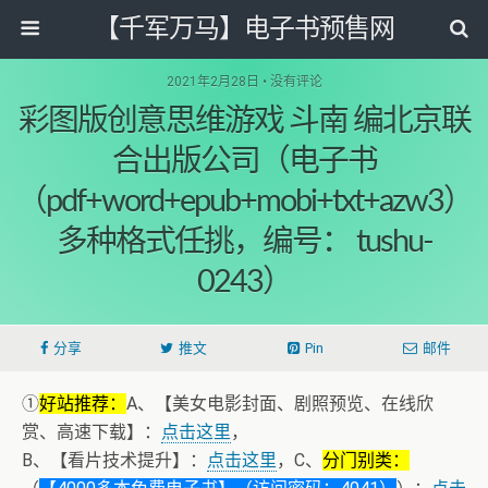
【千军万马】电子书预售网
2021年2月28日 • 没有评论
彩图版创意思维游戏 斗南 编北京联
合出版公司（电子书
（pdf+word+epub+mobi+txt+azw3）
多种格式任挑，编号： tushu-
0243）
分享
推文
Pin
邮件
①
好站推荐：
A、【美女电影封面、剧照预览、在线欣
赏、高速下载】：
点击这里
，
B、【看片技术提升】：
点击这里
，C、
分门别类：