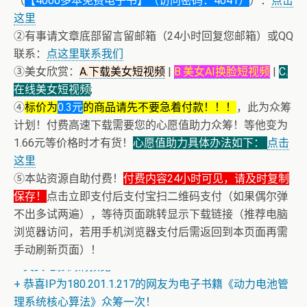
（
【4000多本免费电子书】（访问密码：4041）
）：
点击
这里
②有事请文章底部留言留邮箱（24小时回复您邮箱）或QQ
联系：
点这里联系我们
③美女欣赏：
A.下载美女短视频
|
B.美女AI换脸短视频
|
C.
在线美女短视频
;
④
标价为
0.3元
的商品请先不要急着付款！！！
，此为众筹
计划！付费高速下载需要您的心愿值助力众筹！等他变为
1.66元等价格时才有货！
心愿值助力具体办法如下：
点击
这里
⑤本站资源自助付费！
付费内容24小时可见，请及时复制
保存！
点击立即支付后支付宝扫二维码支付（如果偶尔弹
不出多试两遍），等待页面跳转显示下载链接（推荐电脑
浏览器访问，若用手机浏览器支付后需返回到本页面再需
手动刷新页面）！
+ 美女电影高清预览
+ 恭喜IP为180.201.1.217的网友为电子书籍《动力电池管
理系统核心算法》众筹一次！