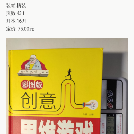
装帧:精装
页数:431
开本:16开
定价: 75.00元