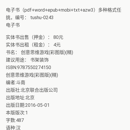
电子书（pdf+word+epub+mobi+txt+azw3）多种格式任
挑，编号： tushu-0243
电子书
实体书出售（押金）： 80元
实体书出租（租金）： 4元
书名： 创意思维游戏(彩图版)(精)
建议用途： 书架装饰
ISBN:9787550274150
创意思维游戏(彩图版)(精)
编者:斗南
出版社:北京联合出版公司
出版地址:北京
出版日期:2016-05-01
本版版次:1
字数:487
语种:汉