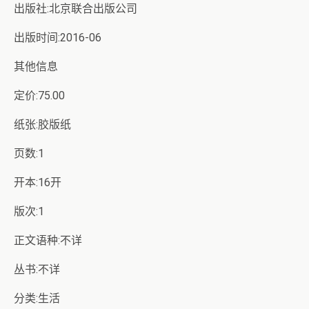
出版社:北京联合出版公司
出版时间:2016-06
其他信息
定价:75.00
纸张:胶版纸
页数:1
开本:16开
版次:1
正文语种:不详
丛书:不详
分类:生活