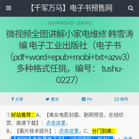
【千军万马】电子书预售网
2021年4月28日 • 没有评论
微视频全图讲解小家电维修 韩雪涛
编 电子工业出版社（电子书
（pdf+word+epub+mobi+txt+azw3）
多种格式任挑，编号： tushu-
0227）
分享
推文
Pin
邮件
①
好站推荐：
A、【美女电影封面、剧照预览、在线欣
赏、高速下载】：
点击这里
，
B、【看片技术提升】：
点击这里
，C、
分门别类：