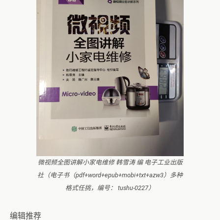
微视频全图讲解小家电维修 韩雪涛 编 电子工业出版
社（电子书（pdf+word+epub+mobi+txt+azw3）多种
格式任挑，编号： tushu-0227）
编辑推荐