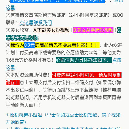
（
【4000多本免费电子书】（访问密码：4041）
）：
点击
这里
②有事请文章底部留言留邮箱（24小时回复您邮箱）或QQ
联系：
点这里联系我们
③美女欣赏：
A.下载美女短视频
|
B.美女AI换脸短视频
|
C.
在线美女短视频
;
④
标价为
0.3元
的商品请先不要急着付款！！！
，此为众筹
计划！付费高速下载需要您的心愿值助力众筹！等他变为
1.66元等价格时才有货！
心愿值助力具体办法如下：
点击
这里
⑤本站资源自助付费！
付费内容24小时可见，请及时复制
保存！
点击立即支付后支付宝扫二维码支付（如果偶尔弹
不出多试两遍），等待页面跳转显示下载链接（推荐电脑
浏览器访问，若用手机浏览器支付后需返回到本页面再需
+ 恭喜IP为180.201.1.217的网友为电子书籍《动力电池管
手动刷新页面）！
理系统核心算法》众筹一次！
+ 随机跳舞小姐姐（单击视频或点击随机播放、换个视频
开始欣赏）