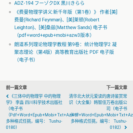
ADZ-194 フーゾクDX 黒川きらら
《费曼物理学讲义:新千年版（第1卷）》 作者:[美]
费曼(Richard Feynman)、[美]莱顿(Robert
Leighton)、[美]桑兹(Matthew Sands) 电子书
（pdf+word+epub+mobi+azw3版本）
朗道系列理论物理学教程·第9卷：统计物理学2 凝
聚态理论（第4版）高等教育出版社 PDF 电子版
（电子书）
前一篇文章
下一篇文章
《三体中的物理学 中的物理
清华北大状元爱读的唐诗鉴赏常
学》 李淼 四川科学技术出版社
识（大全集）韩智佳万卷出版公
（电子书
司（电子书
（pdf+word+epub+mobi+txt+azw3）
（pdf+word+epub+mobi+txt+a
多种格式任挑，编号： Tushu-
多种格式任挑，编号： Tushu-
0180）
0182）