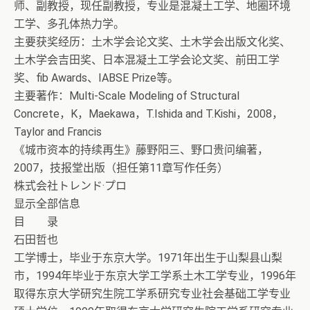
师、副教授，现任副教授，专业是混凝土工学、地圈环境
工学、多孔体热力学。
主要获奖经历：土木学会论文奖、土木学会出版文化奖、
土木学会吉田奖、日本混凝土工学会论文奖、前田工学
奖、fib Awards、IABSE Prize等。
主要著作：Multi-Scale Modeling of Structural
Concrete，K，Maekawa，T.Ishida and T.Kishi，2008，
Taylor and Francis
《城市资本的持续再生》藤野阳三、野口贵问编著，
2007，技报堂出版（担任第11章写作任务）
株式会社トレンド·プロ
显示全部信息
目 录
石田哲也
工学博士，毕业于东京大学。1971年出生于山梨县山梨
市，1994年毕业于东京大学工学系土木工学专业，1996年
取得东京大学研究生院工学系研究专业社会基础工学专业