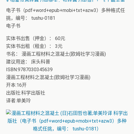
+ 恒星世界在暴力中诞生，也在暴力中消亡！《了解宇宙
如何运行》
电子书（pdf+word+epub+mobi+txt+azw3）多种格式任
挑，编号： tushu-0181
电子书
实体书出售（押金）： 60元
实体书出租（租金）： 3元
书名： 漫画工程材料之混凝土(欧姆社学习漫画)
建议用途： 床头科普
ISBN:9787030345639
漫画工程材料之混凝土(欧姆社学习漫画)
开本:16开
出版社:科学出版社
译者:单美玲