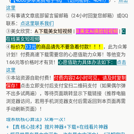
（
【4000多本免费电子书】（访问密码：4041）
）：
点击
这里
②有事请文章底部留言留邮箱（24小时回复您邮箱）或QQ
联系：
点这里联系我们
③美女欣赏：
A.下载美女短视频
|
B.美女AI换脸短视频
|
C.
在线美女短视频
;
④
标价为
0.3元
的商品请先不要急着付款！！！
，此为众筹
计划！付费高速下载需要您的心愿值助力众筹！等他变为
1.66元等价格时才有货！
心愿值助力具体办法如下：
点击
这里
⑤本站资源自助付费！
付费内容24小时可见，请及时复制
保存！
点击立即支付后支付宝扫二维码支付（如果偶尔弹
不出多试两遍），等待页面跳转显示下载链接（推荐电脑
浏览器访问，若用手机浏览器支付后需返回到本页面再需
+ 13位up主齐聚B站跳极乐净土，谁的最有灵魂
手动刷新页面）！
+ 恭喜IP为180.201.1.217的网友为电子书籍《动力电池管
理系统核心算法》众筹一次！
+ 【真·核心技术】搜片神器+下载+在线看片神器