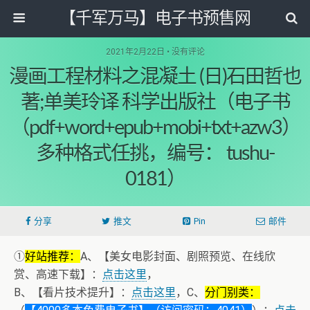
【千军万马】电子书预售网
2021年2月22日 • 没有评论
漫画工程材料之混凝土 (日)石田哲也
著;单美玲译 科学出版社（电子书
（pdf+word+epub+mobi+txt+azw3）
多种格式任挑，编号： tushu-
0181）
分享
推文
Pin
邮件
①
好站推荐：
A、【美女电影封面、剧照预览、在线欣
赏、高速下载】：
点击这里
，
B、【看片技术提升】：
点击这里
，C、
分门别类：