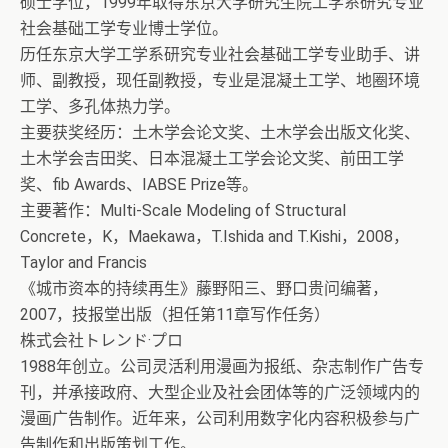
硕士学位，1999年取得东京大学研究生院工学系研究专业
社会基础工学专业博士学位。
历任东京大学工学系研究专业社会基础工学专业助手、讲
师、副教授，现任副教授，专业是混凝土工学、地圈环境
工学、多孔体热力学。
主要获奖经历：土木学会论文奖、土木学会出版文化奖、
土木学会吉田奖、日本混凝土工学会论文奖、前田工学
奖、fib Awards、IABSE Prize等。
主要著作：Multi-Scale Modeling of Structural
Concrete，K，Maekawa，T.Ishida and T.Kishi，2008，
Taylor and Francis
《城市资本的持续再生》藤野阳三、野口贵问编著，
2007，技报堂出版（担任第11章写作任务）
株式会社トレンド·プロ
1988年创立。公司灵活利用漫画为报纸、杂志制作广告专
刊，并承接政府、大型企业及社会团体等的广泛领域内的
漫画广告制作。近年来，公司利用数字化内容积极参与广
告制作和出版策划工作。