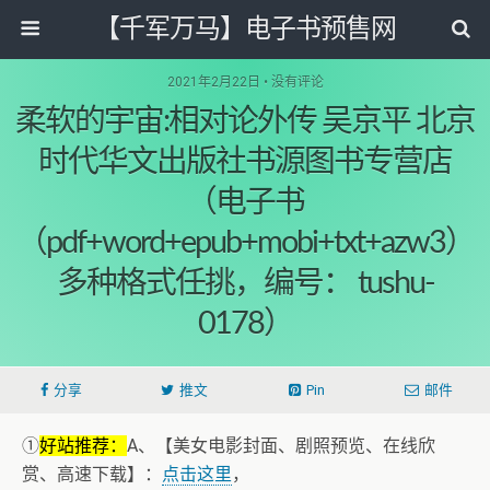
【千军万马】电子书预售网
2021年2月22日 • 没有评论
柔软的宇宙:相对论外传 吴京平 北京
时代华文出版社书源图书专营店
（电子书
（pdf+word+epub+mobi+txt+azw3）
多种格式任挑，编号： tushu-
0178）
分享
推文
Pin
邮件
①
好站推荐：
A、【美女电影封面、剧照预览、在线欣
赏、高速下载】：
点击这里
，