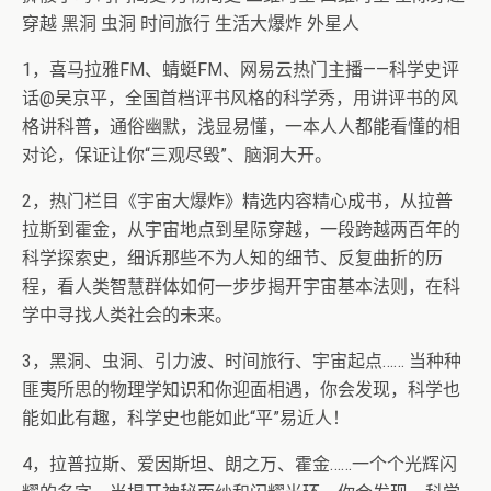
穿越 黑洞 虫洞 时间旅行 生活大爆炸 外星人
1，喜马拉雅FM、蜻蜓FM、网易云热门主播——科学史评
话@吴京平，全国首档评书风格的科学秀，用讲评书的风
格讲科普，通俗幽默，浅显易懂，一本人人都能看懂的相
对论，保证让你“三观尽毁”、脑洞大开。
2，热门栏目《宇宙大爆炸》精选内容精心成书，从拉普
拉斯到霍金，从宇宙地点到星际穿越，一段跨越两百年的
科学探索史，细诉那些不为人知的细节、反复曲折的历
程，看人类智慧群体如何一步步揭开宇宙基本法则，在科
学中寻找人类社会的未来。
3，黑洞、虫洞、引力波、时间旅行、宇宙起点…… 当种种
匪夷所思的物理学知识和你迎面相遇，你会发现，科学也
能如此有趣，科学史也能如此“平”易近人！
4，拉普拉斯、爱因斯坦、朗之万、霍金……一个个光辉闪