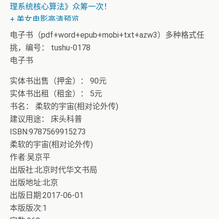
理系统核心算法》众筹一次！
+ 美女电影高清预览
电子书（pdf+word+epub+mobi+txt+azw3）多种格式任
挑，编号： tushu-0178
电子书
实体书出售（押金）： 90元
实体书出租（租金）： 5元
书名： 柔软的宇宙(相对论外传)
建议用途： 床头科普
ISBN:9787569915273
柔软的宇宙(相对论外传)
作者:吴京平
出版社:北京时代华文书局
出版地址:北京
出版日期:2017-06-01
本版版次:1