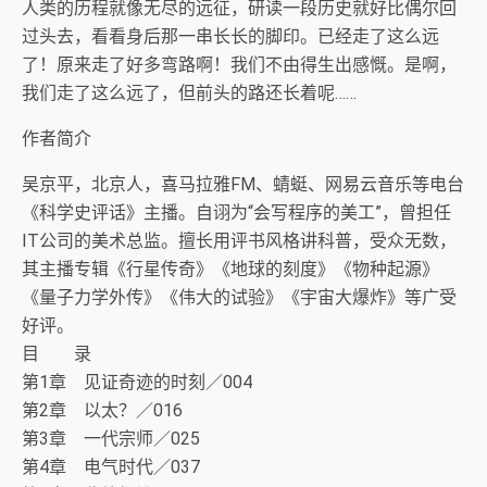
人类的历程就像无尽的远征，研读一段历史就好比偶尔回
过头去，看看身后那一串长长的脚印。已经走了这么远
了！原来走了好多弯路啊！我们不由得生出感慨。是啊，
我们走了这么远了，但前头的路还长着呢……
作者简介
吴京平，北京人，喜马拉雅FM、蜻蜓、网易云音乐等电台
《科学史评话》主播。自诩为“会写程序的美工”，曾担任
IT公司的美术总监。擅长用评书风格讲科普，受众无数，
其主播专辑《行星传奇》《地球的刻度》《物种起源》
《量子力学外传》《伟大的试验》《宇宙大爆炸》等广受
好评。
目 录
第1章 见证奇迹的时刻／004
第2章 以太？／016
第3章 一代宗师／025
第4章 电气时代／037