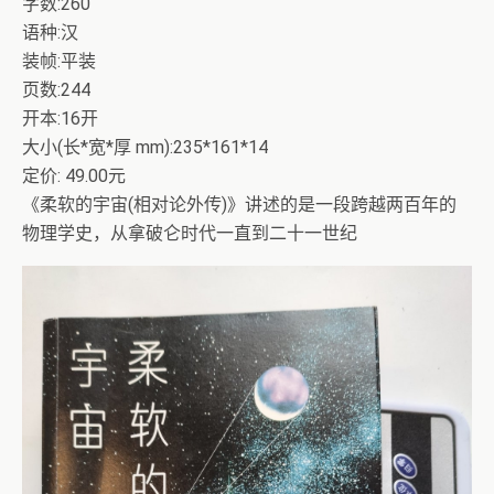
字数:260
语种:汉
装帧:平装
页数:244
开本:16开
大小(长*宽*厚 mm):235*161*14
定价: 49.00元
《柔软的宇宙(相对论外传)》讲述的是一段跨越两百年的
物理学史，从拿破仑时代一直到二十一世纪