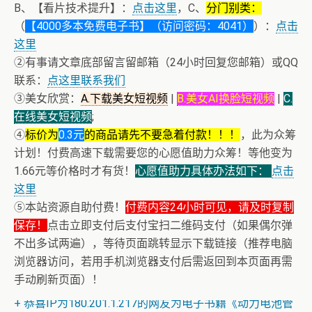
B、【看片技术提升】：
点击这里
，C、
分门别类：
（
【4000多本免费电子书】（访问密码：4041）
）：
点击
这里
②有事请文章底部留言留邮箱（24小时回复您邮箱）或QQ
联系：
点这里联系我们
③美女欣赏：
A.下载美女短视频
|
B.美女AI换脸短视频
|
C.
在线美女短视频
;
④
标价为
0.3元
的商品请先不要急着付款！！！
，此为众筹
计划！付费高速下载需要您的心愿值助力众筹！等他变为
1.66元等价格时才有货！
心愿值助力具体办法如下：
点击
这里
⑤本站资源自助付费！
付费内容24小时可见，请及时复制
保存！
点击立即支付后支付宝扫二维码支付（如果偶尔弹
不出多试两遍），等待页面跳转显示下载链接（推荐电脑
浏览器访问，若用手机浏览器支付后需返回到本页面再需
+ 随机跳舞小姐姐（单击视频或点击随机播放、换个视频
手动刷新页面）！
开始欣赏）
+ 恭喜IP为180.201.1.217的网友为电子书籍《动力电池管