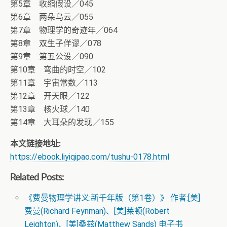
第5章 收缩假设／045
第6章 两朵乌云／055
第7章 物理学的奇迹年／064
第8章 双生子佯谬／078
第9章 第五公设／090
第10章 弯曲的时空／102
第11章 宇宙常数／113
第12章 开天眼／122
第13章 核火球／140
第14章 大耳朵的发现／155
本文链接地址:
https://ebook.liyiqipao.com/tushu-0178.html
Related Posts:
《费曼物理学讲义:新千年版（第1卷）》 作者:[美]
费曼(Richard Feynman)、[美]莱顿(Robert
Leighton)、[美]桑兹(Matthew Sands) 电子书