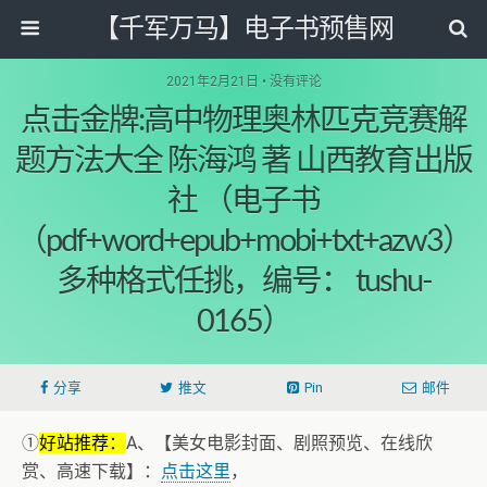
【千军万马】电子书预售网
2021年2月21日 • 没有评论
点击金牌:高中物理奥林匹克竞赛解
题方法大全 陈海鸿 著 山西教育出版
社 （电子书
（pdf+word+epub+mobi+txt+azw3）
多种格式任挑，编号： tushu-
0165）
分享
推文
Pin
邮件
①
好站推荐：
A、【美女电影封面、剧照预览、在线欣
赏、高速下载】：
点击这里
，