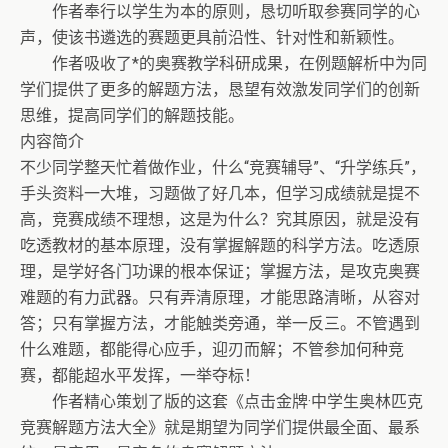
作者奉行以学生为本的原则，恳切听取参赛同学的心
声，使该书遴选的赛题更具前沿性、针对性和新颖性。
作者吸收了*的奥赛教学科研成果，在例题解析中为同
学们提供了更多的解题方法，恳望有效激发同学们的创新
思维，提高同学们的解题技能。
内容简介
不少同学整天忙着做作业，什么“竞赛辅导”、“升学练兵”，
手头资料一大堆，习题做了好几本，但学习成绩就是提不
高，竞赛成绩不理想，这是为什么？究其原因，就是没有
吃透教材的基本原理，没有掌握解题的科学方法。吃透原
理，是学好各门功课的根本保证；掌握方法，是攻克奥赛
难题的有力武器。只有弄清原理，才能思路清晰，从容对
答；只有掌握方法，才能触类旁通，举一反三。不管遇到
什么难题，都能得心应手，迎刃而解；不管参加何种竞
赛，都能超水平发挥，一举夺标！
作者精心策划了版的这套《点击金牌·中学生奥林匹克
竞赛解题方法大全》就是期望为同学们提供最全面、最系