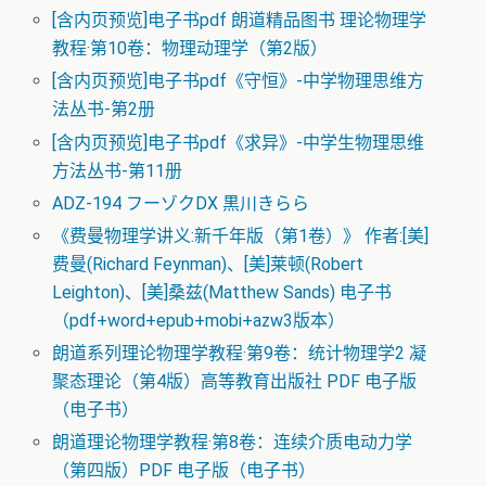
[含内页预览]电子书pdf 朗道精品图书 理论物理学
教程·第10卷：物理动理学（第2版）
[含内页预览]电子书pdf《守恒》-中学物理思维方
法丛书-第2册
[含内页预览]电子书pdf《求异》-中学生物理思维
方法丛书-第11册
ADZ-194 フーゾクDX 黒川きらら
《费曼物理学讲义:新千年版（第1卷）》 作者:[美]
费曼(Richard Feynman)、[美]莱顿(Robert
Leighton)、[美]桑兹(Matthew Sands) 电子书
（pdf+word+epub+mobi+azw3版本）
朗道系列理论物理学教程·第9卷：统计物理学2 凝
聚态理论（第4版）高等教育出版社 PDF 电子版
（电子书）
朗道理论物理学教程·第8卷：连续介质电动力学
（第四版）PDF 电子版（电子书）