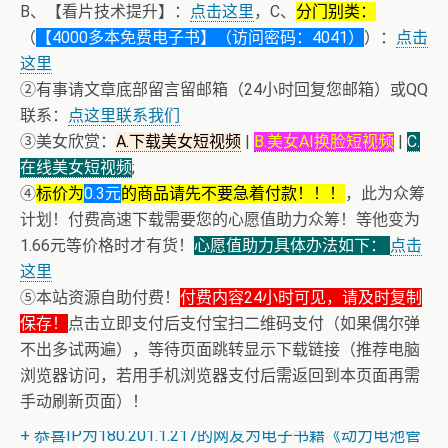
B、【看片技术提升】：
点击这里
，C、
分门别类：
（
【4000多本免费电子书】（访问密码：4041）
）：
点击
这里
②有事请文章底部留言留邮箱（24小时回复您邮箱）或QQ
联系：
点这里联系我们
③美女欣赏：
A.下载美女短视频
|
B.美女AI换脸短视频
|
C.
在线美女短视频
;
④
标价为
0.3元
的商品请先不要急着付款！！！
，此为众筹
计划！付费高速下载需要您的心愿值助力众筹！等他变为
1.66元等价格时才有货！
心愿值助力具体办法如下：
点击
这里
⑤本站资源自助付费！
付费内容24小时可见，请及时复制
保存！
点击立即支付后支付宝扫二维码支付（如果偶尔弹
不出多试两遍），等待页面跳转显示下载链接（推荐电脑
浏览器访问，若用手机浏览器支付后需返回到本页面再需
+ AV女神三上悠亚AI换脸小视频
手动刷新页面）！
+ AV女神文化课！近400位AV女优明星故事简介
+ 恭喜IP为180.201.1.217的网友为电子书籍《动力电池管