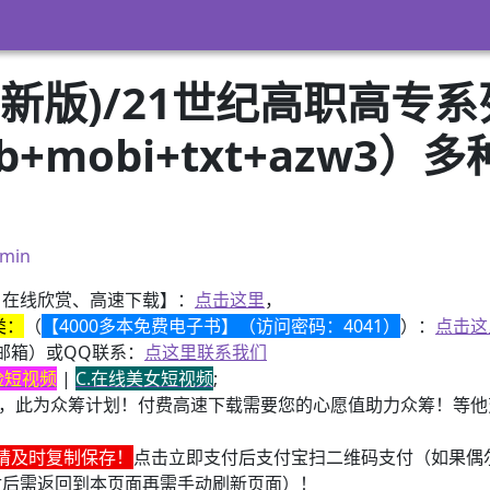
新版)/21世纪高职高专
pub+mobi+txt+azw
）
min
、在线欣赏、高速下载】：
点击这里
，
类：
（
【4000多本免费电子书】（访问密码：4041）
）：
点击这
邮箱）或QQ联系：
点这里联系我们
换脸短视频
|
C.在线美女短视频
;
，此为众筹计划！付费高速下载需要您的心愿值助力众筹！等他变
请及时复制保存！
点击立即支付后支付宝扫二维码支付（如果偶
付后需返回到本页面再需手动刷新页面）！