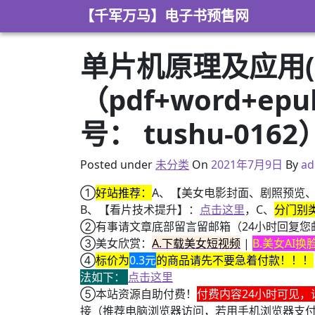
Skip to content
【千军万马】电子书预售网
单片机原理及应用(
（pdf+word+e
号： tushu-0162
2021年2月21日
Posted under
未分类
On
2021年7月9日
By
ad
①
好站推荐：
A、【美女电影封面、剧照预览
B、【看片技术提升】：
点击这里
，C、
分门别
②有事请文章底部留言留邮箱（24小时回复您
③美女欣赏：
A.下载美女短视频
|
B.美女AI
④
标价为
0.3元
的商品请先不要急着付款！！！
法如下：
点击这里
⑤本站资源自助付费！
付费内容24小时可见，
接（推荐电脑浏览器访问，若用手机浏览器支