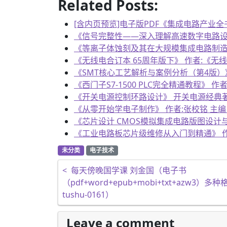
Related Posts:
[含内页预览]电子版PDF《集成电路产业
《信号完整性——深入理解高速数字电路设计》 作
《等离子体蚀刻及其在大规模集成电路制造中的应用
《无线电合订本 65周年版下》 作者:《无线电》
《SMT核心工艺解析与案例分析（第4版）》 作者
《西门子S7-1500 PLC完全精通教程》 作者:
《开关电源控制环路设计》 开关电源经典著作 作者
《从零开始学电子制作》 作者:张校铭 主编 电子
《芯片设计 CMOS模拟集成电路版图设计与验证:基
《工业电路板芯片级维修从入门到精通》 作者:汪
未分类
电子技术
文章导航
<
每天傍晚国学课 刘金国（电子书
（pdf+word+epub+mobi+txt+azw3
tushu-0161）
Leave a comment