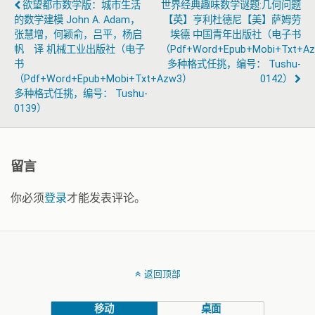
欲望都市数学版：城市生活
世界经典趣味数学谜题:几何问题
的数学建模 John A. Adam，
【英】亨利杜德尼【美】萨姆劳
张慧增，何颖俞，吕平，杨启
埃德 中国青年出版社（电子书
帆 译 机械工业出版社（电子
（pdf+word+epub+mobi+txt+a
书
多种格式任挑，编号： Tushu-
（pdf+word+epub+mobi+txt+azw3）
0142）
多种格式任挑，编号： Tushu-
0139）
留言
你必须
登录
才能发表评论。
返回顶部
移动
桌面