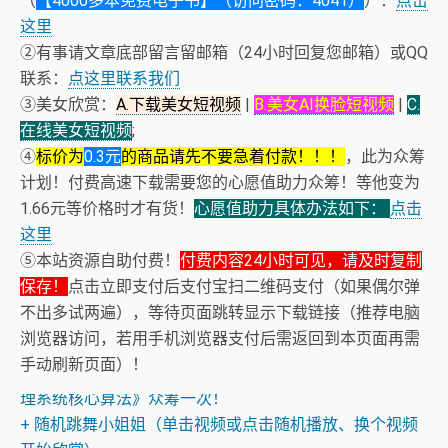
（
【4000多本免费电子书】（访问密码：4041）
）：
点击
这里
②有事请文章底部留言留邮箱（24小时回复您邮箱）或QQ
联系：
点这里联系我们
③美女欣赏：
A.下载美女短视频
|
B.美女AI换脸短视频
|
C.
在线美女短视频
;
④
标价为
0.3元
的商品请先不要急着付款！！！
，此为众筹
计划！付费高速下载需要您的心愿值助力众筹！等他变为
1.66元等价格时才有货！
心愿值助力具体办法如下：
点击
这里
⑤本站资源自助付费！
付费内容24小时可见，请及时复制
保存！
点击立即支付后支付宝扫二维码支付（如果偶尔弹
不出多试两遍），等待页面跳转显示下载链接（推荐电脑
浏览器访问，若用手机浏览器支付后需返回到本页面再需
+ AV女神文化课！近400位AV女优明星故事简介
手动刷新页面）！
+ 恭喜IP为180.201.1.217的网友为电子书籍《动力电池管
理系统核心算法》众筹一次！
+ 随机跳舞小姐姐（单击视频或点击随机播放、换个视频