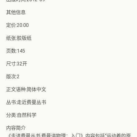
其他信息
定价:20.00
纸张:胶版纸
页数:145
尺寸:32开
版次:2
正文语种:简体中文
丛书:走近费曼丛书
分类:自然科学
内容简介
《走进费曼丛书·费曼讲物理：入门》内容包括“运动着的原