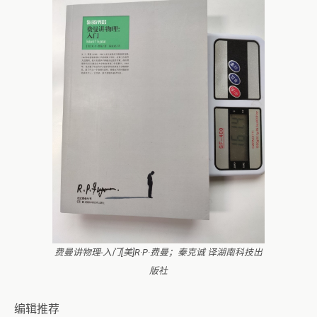
费曼讲物理-入门[美]R·P·费曼；秦克诚 译湖南科技出
版社
编辑推荐