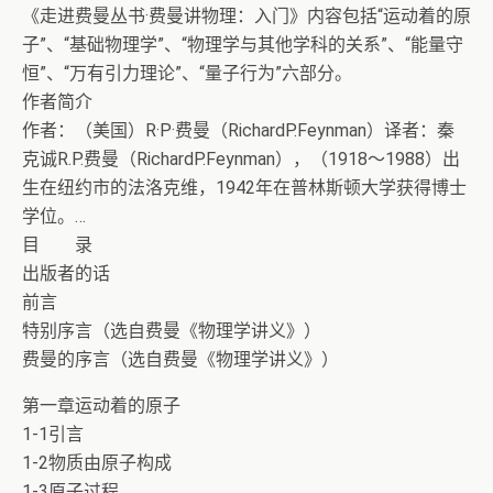
《走进费曼丛书·费曼讲物理：入门》内容包括“运动着的原
子”、“基础物理学”、“物理学与其他学科的关系”、“能量守
恒”、“万有引力理论”、“量子行为”六部分。
作者简介
作者：（美国）R·P·费曼（RichardP.Feynman）译者：秦
克诚R.P.费曼（RichardP.Feynman），（1918～1988）出
生在纽约市的法洛克维，1942年在普林斯顿大学获得博士
学位。…
目 录
出版者的话
前言
特别序言（选自费曼《物理学讲义》）
费曼的序言（选自费曼《物理学讲义》）
第一章运动着的原子
1-1引言
1-2物质由原子构成
1-3原子过程