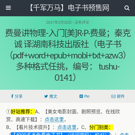
【千军万马】电子书预售网
2021年2月20日 • 没有评论
费曼讲物理-入门[美]R·P·费曼；秦克
诚 译湖南科技出版社（电子书
（pdf+word+epub+mobi+txt+azw3）
多种格式任挑，编号： tushu-
0141）
分享
推文
Pin
邮件
①
好站推荐：
A、【美女电影封面、剧照预览、在线欣
赏、高速下载】：
点击这里
，
B、【看片技术提升】：
点击这里
，C、
分门别类：