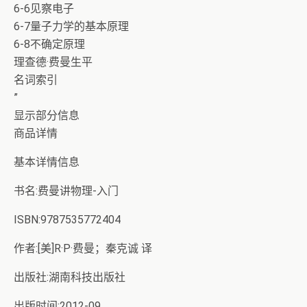
6-6见察电子
6-7量子力学的基本原理
6-8不确定原理
理查德·费曼生平
名词索引
”
显示部分信息
商品详情
基本详情信息
书名:费曼讲物理-入门
ISBN:9787535772404
作者:[美]R·P·费曼；秦克诚 译
出版社:湖南科技出版社
出版时间:2012-09