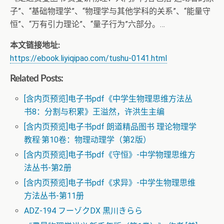
子”、“基础物理学”、“物理学与其他学科的关系”、“能量守
恒”、“万有引力理论”、“量子行为”六部分。…
本文链接地址:
https://ebook.liyiqipao.com/tushu-0141.html
Related Posts:
[含内页预览]电子书pdf《中学生物理思维方法丛
书8：分割与积累》王溢然，许洪生主编
[含内页预览]电子书pdf 朗道精品图书 理论物理学
教程·第10卷：物理动理学（第2版）
[含内页预览]电子书pdf《守恒》-中学物理思维方
法丛书-第2册
[含内页预览]电子书pdf《求异》-中学生物理思维
方法丛书-第11册
ADZ-194 フーゾクDX 黒川きらら