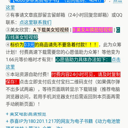
（
【4000多本免费电子书】（访问密码：4041）
）：
点击
这里
②有事请文章底部留言留邮箱（24小时回复您邮箱）或QQ
联系：
点这里联系我们
③美女欣赏：
A.下载美女短视频
|
B.美女AI换脸短视频
|
C.
在线美女短视频
;
④
标价为
0.3元
的商品请先不要急着付款！！！
，此为众筹
计划！付费高速下载需要您的心愿值助力众筹！等他变为
1.66元等价格时才有货！
心愿值助力具体办法如下：
点击
这里
⑤本站资源自助付费！
付费内容24小时可见，请及时复制
保存！
点击立即支付后支付宝扫二维码支付（如果偶尔弹
不出多试两遍），等待页面跳转显示下载链接（推荐电脑
+ 恭喜IP为180.201.1.217的网友为电子书籍《动力电池管
浏览器访问，若用手机浏览器支付后需返回到本页面再需
理系统核心算法》众筹一次！
手动刷新页面）！
+ 美女电影高清预览
+ 恭喜IP为180.201.1.217的网友为电子书籍《动力电池管
理系统核心算法》众筹一次！