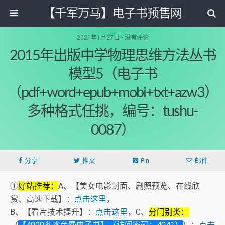
【千军万马】电子书预售网
2021年1月27日 • 没有评论
2015年出版中学物理思维方法丛书
模型5（电子书
（pdf+word+epub+mobi+txt+azw3）
多种格式任挑，编号：tushu-
0087）
分享
推文
Pin
邮件
①
好站推荐：
A、【美女电影封面、剧照预览、在线欣
赏、高速下载】：
点击这里
，
B、【看片技术提升】：
点击这里
，C、
分门别类：