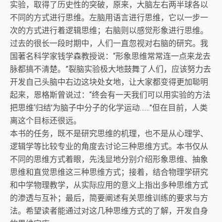
实验，取得了历史性的突破，原来，大脑左右两半球各以
不同的方式进行思维。左脑用语言进行思维，它以一步一
次的方式进行着逻辑思维；右脑则以感觉形象进行思维。
过去的很长一段时期中，人们一直忽视对右脑的研究。我
国著名科学家钱学森教授说：“形象思维常常连一点来龙去
脉都搞不清楚。”裂脑实验极大地鼓舞了人们，应该努力去
开发自己头脑中右边这块处女地，让大家都变得更加聪明
起来，恩格斯曾说过：“终会有一天我们可以用实验的方法
把思维‘归结’为脑子中分子的化学运动……”但在目前，人类
离这个目标还很远。
本书的任务，既不是研究思维的机理，也不是从心理学、
逻辑学等比较专业的角度去讨论三种思维方式。本书仅从
不同的思维方式着眼，先浅显地分别介绍形象思维、抽象
思维和直觉思维这三种思维方式；接着，结合物理学研究
和中学物理教学，从实际应用的意义上指出多种思维方式
的渗透与互补；最后，简要阐述有关思维训练的要求与方
法。希望读者能通过对这几种思维方式的了解，开发自身