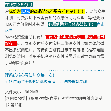
在线美女短视频
;
④
标价为
0.3元
的商品请先不要急着付款！！！
，此为众筹
计划！付费高速下载需要您的心愿值助力众筹！等他变为
1.66元等价格时才有货！
心愿值助力具体办法如下：
点击
这里
⑤本站资源自助付费！
付费内容24小时可见，请及时复制
保存！
点击立即支付后支付宝扫二维码支付（如果偶尔弹
不出多试两遍），等待页面跳转显示下载链接（推荐电脑
浏览器访问，若用手机浏览器支付后需返回到本页面再需
手动刷新页面）！
+ 恭喜IP为180.201.1.217的网友为电子书籍《动力电池管
理系统核心算法》众筹一次！
+ 13位up主齐聚B站跳极乐净土，谁的最有灵魂
文件大小：96.2MB
[含内页预览]《形象-抽象-直觉》-中学生物理思维方法丛
书-第13册