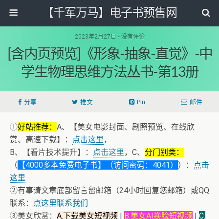
【千军万马】电子书预售网
2023年2月27日 • 没有评论
[含内页预览]《形象-抽象-直觉》-中
学生物理思维方法丛书-第13册
分享
推文
Pin
邮件
①
好站推荐：
A、【美女电影封面、剧照预览、在线欣
赏、高速下载】：
点击这里
，
B、【看片技术提升】：
点击这里
，C、
分门别类：
（
【4000多本免费电子书】（访问密码：4041）
）：
点击
这里
②有事请文章底部留言留邮箱（24小时回复您邮箱）或QQ
联系：
点这里联系我们
③美女欣赏：
A.下载美女短视频
|
B.美女AI换脸短视频
|
C.