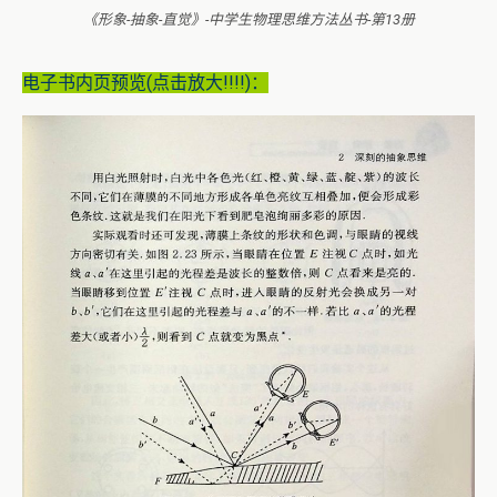
《形象-抽象-直觉》-中学生物理思维方法丛书-第13册
电子书内页预览(点击放大!!!!)：