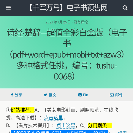
【千军万马】电子书预售网
2021年1月25日 • 没有评论
诗经·楚辞—超值全彩白金版（电子
书
（pdf+word+epub+mobi+txt+azw3）
多种格式任挑，编号：tushu-
0068）
分享
推文
Pin
邮件
①
好站推荐：
A、【美女电影封面、剧照预览、在线欣
赏、高速下载】：
点击这里
，
B、【看片技术提升】：
点击这里
，C、
分门别类：