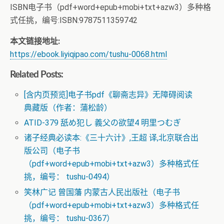
ISBN电子书（pdf+word+epub+mobi+txt+azw3）多种格
式任挑，编号:ISBN:9787511359742
本文链接地址:
https://ebook.liyiqipao.com/tushu-0068.html
Related Posts:
[含内页预览]电子书pdf《聊斋志异》无障碍阅读
典藏版（作者：蒲松龄）
ATID-379 舐め犯し 義父の欲望4 明里つむぎ
诸子经典必读本:《三十六计》,王超 译,北京联合出
版公司（电子书
（pdf+word+epub+mobi+txt+azw3）多种格式任
挑，编号： tushu-0494）
笑林广记 曾国藩 内蒙古人民出版社（电子书
（pdf+word+epub+mobi+txt+azw3）多种格式任
挑，编号： tushu-0367）