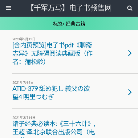
【千军万马】电子书预售网
标签› 经典古籍
2023年5月11日
[含内页预览]电子书pdf《聊斋
志异》无障碍阅读典藏版（作
者：蒲松龄）
2021年7月6日
ATID-379 舐め犯し 義父の欲
望4 明里つむぎ
2021年3月14日
诸子经典必读本:《三十六计》,
王超 译,北京联合出版公司（电