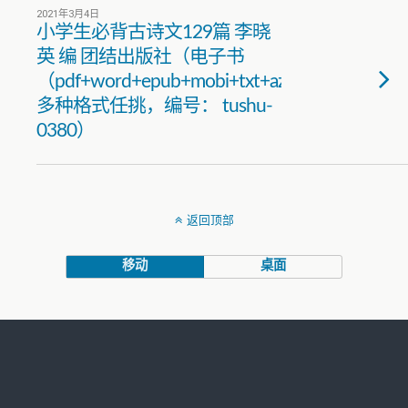
2021年3月4日
小学生必背古诗文129篇 李晓
英 编 团结出版社（电子书
（pdf+word+epub+mobi+txt+azw3）
多种格式任挑，编号： tushu-
0380）
返回顶部
移动
桌面