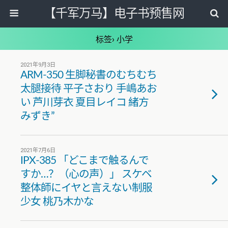
【千军万马】电子书预售网
标签› 小学
2021年9月3日
ARM-350 生脚秘書のむちむち
太腿接待 平子さおり 手嶋あお
い 芦川芽衣 夏目レイコ 緒方
みずき”
2021年7月6日
IPX-385 「どこまで触るんで
すか…？（心の声）」 スケベ
整体師にイヤと言えない制服
少女 桃乃木かな