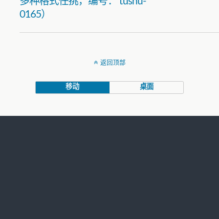
多种格式任挑，编号： tushu-
0165）
返回顶部
移动
桌面