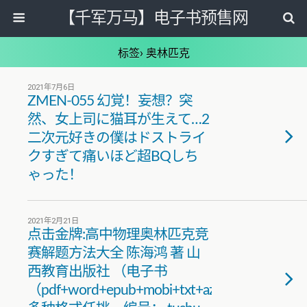
【千军万马】电子书预售网
标签› 奥林匹克
2021年7月6日
ZMEN-055 幻覚！妄想？突
然、女上司に猫耳が生えて…2
二次元好きの僕はドストライ
クすぎて痛いほど超BQしち
ゃった！
2021年2月21日
点击金牌:高中物理奥林匹克竞
赛解题方法大全 陈海鸿 著 山
西教育出版社 （电子书
（pdf+word+epub+mobi+txt+azw3）