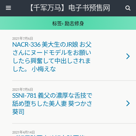
【千军万马】电子书预售网
标签› 励志修身
2021年7月6日
NACR-336 美大生のJR娘 お父
さんにヌードモデルをお願い
したら興奮して中出しされま
した。 小梅えな
2021年7月6日
SSNI-781 義父の濃厚な舌技で
舐め堕ちした美人妻 葵つかさ
葵司
2021年4月14日