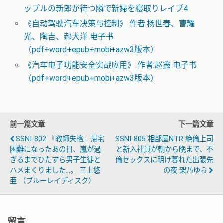
ップルの新郎が待つ隣で新婦を寝取りレイプ4
《自动驾驶汽车决策与控制》 作者:杨世春、曹耀
光、陶吉、郝大洋 电子书
（pdf+word+epub+mobi+azw3版本）
《汽车电子功能安全实战应用》 作者:赵鑫 电子书
（pdf+word+epub+mobi+azw3版本）
前一篇文章
下一篇文章
SSNI-802 『教師失格』帰宅
SSNI-805 相部屋NTR 絶倫上司
困難になったあの日、嵐が過
と新入社員が朝から晩まで、不
ぎるまでひたすら男子生徒と
倫セックスに明け暮れた出張先
ハメまくりました…。 三上悠
の夜 架乃ゆら
亜 （ブルーレイディスク）
留言