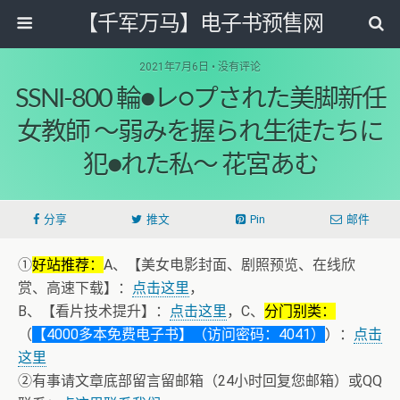
【千军万马】电子书预售网
2021年7月6日 • 没有评论
SSNI-800 輪●レ○プされた美脚新任
女教師 ～弱みを握られ生徒たちに
犯●れた私～ 花宮あむ
分享
推文
Pin
邮件
①
好站推荐：
A、【美女电影封面、剧照预览、在线欣
赏、高速下载】：
点击这里
，
B、【看片技术提升】：
点击这里
，C、
分门别类：
（
【4000多本免费电子书】（访问密码：4041）
）：
点击
这里
②有事请文章底部留言留邮箱（24小时回复您邮箱）或QQ