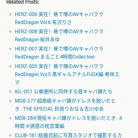
Related Posts:
HERZ-006 実在！巷で噂のAVキャバクラ
RedDragon Vol.6 有沢りさ
HERZ-008 実在！巷で噂のAVキャバクラ
RedDragon 桜井あゆ
HERZ-007 実在！巷で噂のAVキャバクラ
RedDragon まるごと4時間Collection
HERZ-005 実在！巷で噂のAVキャバクラ
RedDragon Vol.5 黒ギャルアナルFUCK編 希咲エ
マ
KIL-051 公衆便所に同伴する昼キャバ嬢たち
MDB-277 超高級キャバ嬢がドレスを脱いだと
き…THE SPECIAL 鈴音りおな＆吉川ゆあ
MDB-284 現役キャバ嬢がドレスを脱いだとき…4
時間 4 誘惑の枕営業編
CLUB-181 結婚式前に写真スタジオで撮影するカ