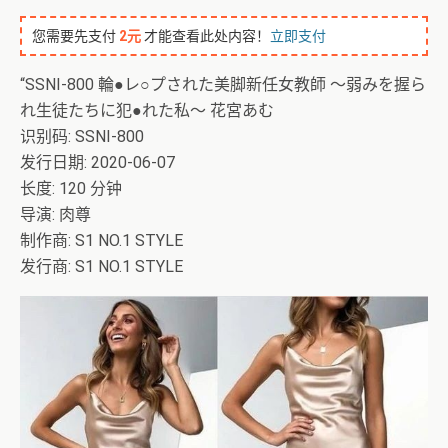
您需要先支付
2元
才能查看此处内容！
立即支付
“SSNI-800 輪●レ○プされた美脚新任女教師 ～弱みを握ら
れ生徒たちに犯●れた私～ 花宮あむ
识别码: SSNI-800
发行日期: 2020-06-07
长度: 120 分钟
导演: 肉尊
制作商: S1 NO.1 STYLE
发行商: S1 NO.1 STYLE