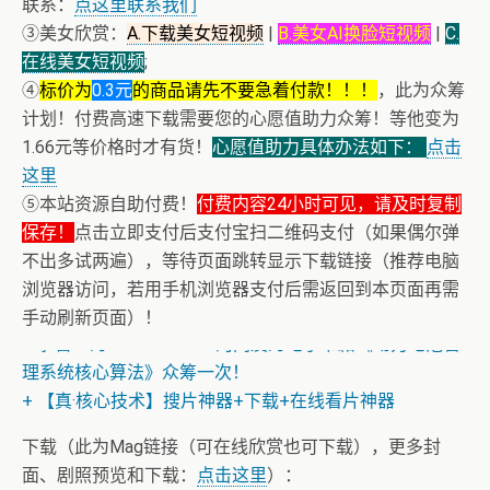
联系：
点这里联系我们
③美女欣赏：
A.下载美女短视频
|
B.美女AI换脸短视频
|
C.
在线美女短视频
;
④
标价为
0.3元
的商品请先不要急着付款！！！
，此为众筹
计划！付费高速下载需要您的心愿值助力众筹！等他变为
1.66元等价格时才有货！
心愿值助力具体办法如下：
点击
这里
⑤本站资源自助付费！
付费内容24小时可见，请及时复制
保存！
点击立即支付后支付宝扫二维码支付（如果偶尔弹
不出多试两遍），等待页面跳转显示下载链接（推荐电脑
浏览器访问，若用手机浏览器支付后需返回到本页面再需
+ 13位up主齐聚B站跳极乐净土，谁的最有灵魂
手动刷新页面）！
+ 恭喜IP为180.201.1.217的网友为电子书籍《动力电池管
理系统核心算法》众筹一次！
+ 【真·核心技术】搜片神器+下载+在线看片神器
下载（此为Mag链接（可在线欣赏也可下载），更多封
面、剧照预览和下载：
点击这里
）：