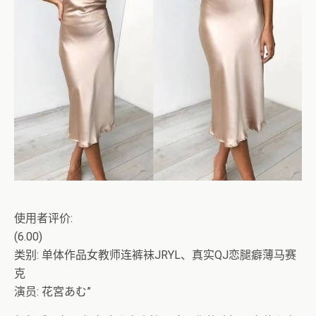
使用者评价:
(6.00)
类别: 单体作品女教师连裤袜JRYL、真实QJ恋腿癖薄马赛
克
演员: 花宮あむ”