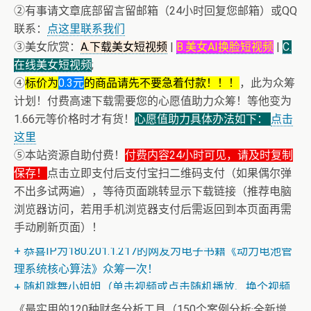
②有事请文章底部留言留邮箱（24小时回复您邮箱）或QQ
联系：
点这里联系我们
③美女欣赏：
A.下载美女短视频
|
B.美女AI换脸短视频
|
C.
在线美女短视频
;
④
标价为
0.3元
的商品请先不要急着付款！！！
，此为众筹
计划！付费高速下载需要您的心愿值助力众筹！等他变为
1.66元等价格时才有货！
心愿值助力具体办法如下：
点击
这里
⑤本站资源自助付费！
付费内容24小时可见，请及时复制
保存！
点击立即支付后支付宝扫二维码支付（如果偶尔弹
不出多试两遍），等待页面跳转显示下载链接（推荐电脑
浏览器访问，若用手机浏览器支付后需返回到本页面再需
+ AV女神三上悠亚AI换脸小视频
手动刷新页面）！
+ AV女神文化课！近400位AV女优明星故事简介
+ 恭喜IP为180.201.1.217的网友为电子书籍《动力电池管
理系统核心算法》众筹一次！
+ 随机跳舞小姐姐（单击视频或点击随机播放、换个视频
开始欣赏）
《最实用的120种财务分析工具（150个案例分析·全新增