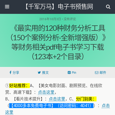
【千军万马】电子书预售网
2016年10月3日 • 没有评论
《最实用的120种财务分析工具
（150个案例分析·全新增强版）》
等财务相关pdf电子书学习下载
（123本+2个目录）
分享
推文
Pin
邮件
①
好站推荐：
A、【美女电影封面、剧照预览、在线欣
赏、高速下载】：
点击这里
，
B、【看片技术提升】：
点击这里
，C、
分门别类：
（
【4000多本免费电子书】（访问密码：4041）
）：
点击
这里