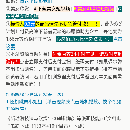
联系：
点这里联系我们
③美女欣赏：
A.下载美女短视频
|
B.美女AI换脸短视频
|
C.
在线美女短视频
;
④
标价为
0.3元
的商品请先不要急着付款！！！
，此为众筹
计划！付费高速下载需要您的心愿值助力众筹！等他变为
1.66元等价格时才有货！
心愿值助力具体办法如下：
点击
这里
⑤本站资源自助付费！
付费内容24小时可见，请及时复制
保存！
点击立即支付后支付宝扫二维码支付（如果偶尔弹
不出多试两遍），等待页面跳转显示下载链接（推荐电脑
浏览器访问，若用手机浏览器支付后需返回到本页面再需
+ AV女神文化课！近400位AV女优明星故事简介
手动刷新页面）！
+ 恭喜IP为180.201.1.217的网友为电子书籍《动力电池管
理系统核心算法》众筹一次！
+ 随机跳舞小姐姐（单击视频或点击随机播放、换个视频
开始欣赏）
+ 恭喜IP为180.201.1.217的网友为电子书籍《动力电池管
《新动漫技法与欣赏：CG基础集》等漫画技能pdf文档电
理系统核心算法》众筹一次！
子书籍下载（133本+10个目录）下载：