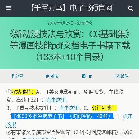
【千军万马】电子书预售网
2018年9月25日 • 没有评论
《新动漫技法与欣赏：CG基础集》
等漫画技能pdf文档电子书籍下载
（133本+10个目录）
分享
推文
Pin
邮件
①
好站推荐：
A、【美女电影封面、剧照预览、在线欣
赏、高速下载】：
点击这里
，
B、【看片技术提升】：
点击这里
，C、
分门别类：
（
【4000多本免费电子书】（访问密码：4041）
）：
点击
这里
②有事请文章底部留言留邮箱（24小时回复您邮箱）或QQ