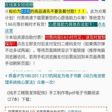
在线美女短视频
;
④
标价为
0.3元
的商品请先不要急着付款！！！
，此为众筹
计划！付费高速下载需要您的心愿值助力众筹！等他变为
1.66元等价格时才有货！
心愿值助力具体办法如下：
点击
这里
⑤本站资源自助付费！
付费内容24小时可见，请及时复制
保存！
点击立即支付后支付宝扫二维码支付（如果偶尔弹
不出多试两遍），等待页面跳转显示下载链接（推荐电脑
浏览器访问，若用手机浏览器支付后需返回到本页面再需
手动刷新页面）！
+ AV女神文化课！近400位AV女优明星故事简介
+ 恭喜IP为180.201.1.217的网友为电子书籍《动力电池管
理系统核心算法》众筹一次！
《纯手工精致发饰配饰》手工制作等pdf电子书籍阅读
（27本）下载：
您需要先支付
1元
才能查看此处内容！
立即支付