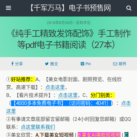
【千军万马】电子书预售网
2018年8月30日 • 没有评论
《纯手工精致发饰配饰》手工制作
等pdf电子书籍阅读（27本）
分享
推文
Pin
邮件
①
好站推荐：
A、【美女电影封面、剧照预览、在线欣
赏、高速下载】：
点击这里
，
B、【看片技术提升】：
点击这里
，C、
分门别类：
（
【4000多本免费电子书】（访问密码：4041）
）：
点击
这里
②有事请文章底部留言留邮箱（24小时回复您邮箱）或QQ
联系：
点这里联系我们
③美女欣赏：
A.下载美女短视频
|
B.美女AI换脸短视频
|
C.