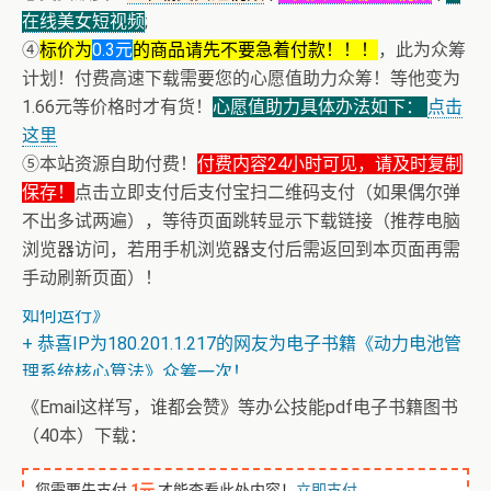
在线美女短视频
;
④
标价为
0.3元
的商品请先不要急着付款！！！
，此为众筹
计划！付费高速下载需要您的心愿值助力众筹！等他变为
1.66元等价格时才有货！
心愿值助力具体办法如下：
点击
这里
⑤本站资源自助付费！
付费内容24小时可见，请及时复制
保存！
点击立即支付后支付宝扫二维码支付（如果偶尔弹
不出多试两遍），等待页面跳转显示下载链接（推荐电脑
浏览器访问，若用手机浏览器支付后需返回到本页面再需
+ 【真·核心技术】搜片神器+下载+在线看片神器
手动刷新页面）！
+ 恒星世界在暴力中诞生，也在暴力中消亡！《了解宇宙
如何运行》
+ 恭喜IP为180.201.1.217的网友为电子书籍《动力电池管
理系统核心算法》众筹一次！
《Email这样写，谁都会赞》等办公技能pdf电子书籍图书
（40本）下载：
您需要先支付
1元
才能查看此处内容！
立即支付