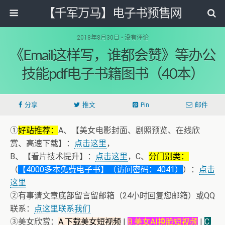
【千军万马】电子书预售网
2018年8月30日 • 没有评论
《Email这样写，谁都会赞》等办公
技能pdf电子书籍图书（40本）
分享
推文
Pin
邮件
①
好站推荐：
A、【美女电影封面、剧照预览、在线欣
赏、高速下载】：
点击这里
，
B、【看片技术提升】：
点击这里
，C、
分门别类：
（
【4000多本免费电子书】（访问密码：4041）
）：
点击
这里
②有事请文章底部留言留邮箱（24小时回复您邮箱）或QQ
联系：
点这里联系我们
③美女欣赏：
A.下载美女短视频
|
B.美女AI换脸短视频
|
C.