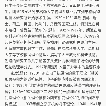
日生于今阿塞拜疆共和国的首都巴库，父母是工程师和医
生。朗道19岁从列宁格勒大学物理系毕业后在列宁格勒物
理技术研究所开始学术生涯。1929—1931年赴德国、瑞
士、荷兰、英国、比利时、丹麦等国家进修，特别是在哥
本哈根，曾受益于玻尔的指引。1932～1937年，朗道在哈
尔科夫担任乌克兰物理技术研究所理论部主任。从1937年
起在莫斯科担任苏联科学院物理问题研究所理论部主任。
朗道非常重视教学工作，曾先后在哈尔科夫大学、莫斯科
大学等学校教授理论物理，撰写了大量教材和科普读物。
朗道的研究工作几乎涵盖了从流体力学到量子场论的所有
理论物理学分支。1927年朗道引入量子力学中的重要概念
——密度矩阵；1930年创立电子抗磁性的量子理论（相关
现象被称为朗道抗磁性，电子的相应能级被称为朗道能
级）；1935年创立铁磁性的磁畴理论和反铁磁性的理论解
释；1936—1937年创立二级相变的一般理论和超导体的中
间态理论（相关理论被称为朗道相变理论和朗道中间态结
构模型）；1937年创立原子核的几率理论；1940—1941年