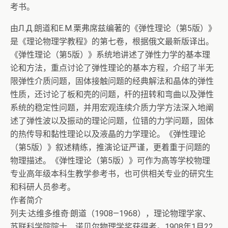
考书。
由Л.Д.朗道和Е.М.栗弗席兹编著的《弹性理论（第5版）》
是《理论物理学教程》的第七卷，根据俄文最新版译出。
《弹性理论（第5版）》系统地讲述了弹性力学的基本理
论和方法，重点讨论了弹性理论的基本方程，介绍了半无
限弹性介质问题，固体接触问题的经典解法和晶体的弹性
性质，还讨论了板和壳的问题，杆的扭转和弯曲以及弹性
系统的稳定性问题，并用宏观连续介质力学方法深入地阐
述了弹性波以及振动的理论问题，位错的力学问题，固体
的热传导和黏性理论以及液晶的力学理论。《弹性理论
（第5版）》叙述精练，推演论证严谨，更着重于问题的
物理描述。《弹性理论（第5版）》可作为高等学校物理
专业高年级本科生教学参考书，也可供相关专业的研究生
和科研人员参考。
作者简介
列夫·达维多维奇·朗道（1908—1968），理论物理学家、
苏联科学院院士、诺贝尔物理学奖获得者。1908年1月22