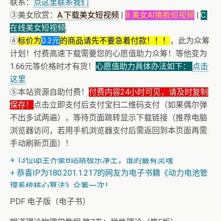
联系：
点这里联系我们
③美女欣赏：
A.下载美女短视频
|
B.美女AI换脸短视频
|
C.
在线美女短视频
;
④
标价为
0.3元
的商品请先不要急着付款！！！
，此为众筹
计划！付费高速下载需要您的心愿值助力众筹！等他变为
1.66元等价格时才有货！
心愿值助力具体办法如下：
点击
这里
⑤本站资源自助付费！
付费内容24小时可见，请及时复制
保存！
点击立即支付后支付宝扫二维码支付（如果偶尔弹
不出多试两遍），等待页面跳转显示下载链接（推荐电脑
浏览器访问，若用手机浏览器支付后需返回到本页面再需
+ 恭喜IP为180.201.1.217的网友为电子书籍《动力电池管
手动刷新页面）！
理系统核心算法》众筹一次！
+ 13位up主齐聚B站跳极乐净土，谁的最有灵魂
+ 恭喜IP为180.201.1.217的网友为电子书籍《动力电池管
理系统核心算法》众筹一次！
PDF 电子版（电子书）