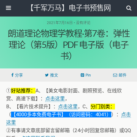
【千军万马】电子书预售网
2021年7月16日 • 没有评论
朗道理论物理学教程·第7卷：弹性
理论（第5版）PDF 电子版（电子
书）
分享
推文
Pin
邮件
①
好站推荐：
A、【美女电影封面、剧照预览、在线欣
赏、高速下载】：
点击这里
，
B、【看片技术提升】：
点击这里
，C、
分门别类：
（
【4000多本免费电子书】（访问密码：4041）
）：
点击
这里
②有事请文章底部留言留邮箱（24小时回复您邮箱）或QQ