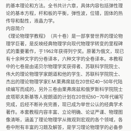
的基本理论和方法。全书共计六章，具体内容包括弹性理
论的基本方程，杆和板的平衡，弹性波，位错，固体的热
传导和黏性，液晶力学。
内容简介
《理论物理学教程》（共十卷）是一部享誉世界的理论物
理学巨著，是反映经典物理学向现代物理学转变的里程碑
式的重要著作，于1962年获得列宁奖。原著为俄文，现已
有十余种文字的分卷译本，六种文字的全卷译本。本教程
中的七卷是由诺贝尔物理学奖获得者、苏联科学院院士、
伟大的理论物理学家朗道和他的学生、苏联科学院院士、
杰出的理论物理学家E.M.栗弗席兹在20世纪40—50年代陆
续编写而成的，另外三卷由栗弗席兹和俄罗斯科学院院士
皮塔耶夫斯基等人按朗道的计划在20世纪60—70年代编写
完成，后经不断补充完善，现已成为举世公认的经典学术
著作。本套教程内容丰富、立论明确、论证严谨、物理图
像清晰，涵盖了理论物理学从微观到宏观的各个领域，各
卷中附有丰富的习题及解答，是学习理论物理学的必备参