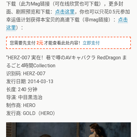
下载（此为Mag链接（可在线欣赏也可下载），更多封
面、剧照预览和下载：
点击这里
，你也可以只花0.5元参加
幸运值计划获得本宝贝的高速下载（非mag链接）：
点击
这里
）：
您需要先支付
2元
才能查看此处内容！
立即支付
“HERZ-007 実在！巷で噂のAVキャバクラ RedDragon ま
るごと4時間Collection
识别码: HERZ-007
发行日期: 2014-03-13
长度: 240 分钟
导演: 中目黒浩治
制作商: HERO
发行商: GOLD（HERO）