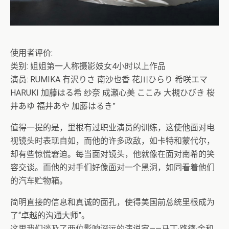
使用者评价:
类别: 姐姐第一人称摄影妓女4小时以上作品
演员: RUMIKA 有沢りさ 南沙也香 花川ひらり 希咲エマ
HARUKI 加藤はる希 纱奈 成瀬心美 ここみ 大槻ひびき 桜
井あゆ 福井あや 加藤はるき”
值得一提的是，里根有过职业演员的训练，这使他面对电
视镜头时表现自如，而他的许多政敌，如卡特和蒙代尔，
却有些惊慌窘迫。每当面对镜头，他就像在面对南希的笑
容交谈。而他的对手们好像面对一个黑洞，如同看着他们
的汽车贮物箱。
简明直接的信息和真诚的面孔，使得美国前总统里根成为
了“卓越的沟通大师”。
这里我们谈及了两位影响深远的演说家——马丁·路德·金和