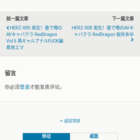
前一篇文章
下一篇文章
HERZ-005 実在！巷で噂の
HERZ-008 実在！巷で噂のAVキ
AVキャバクラ RedDragon
ャバクラ RedDragon 桜井あゆ
Vol.5 黒ギャルアナルFUCK編
希咲エマ
留言
你必须
登录
才能发表评论。
返回顶部
移动
桌面