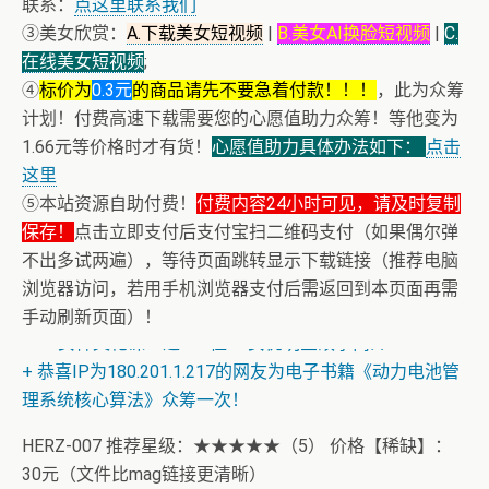
联系：
点这里联系我们
③美女欣赏：
A.下载美女短视频
|
B.美女AI换脸短视频
|
C.
在线美女短视频
;
④
标价为
0.3元
的商品请先不要急着付款！！！
，此为众筹
计划！付费高速下载需要您的心愿值助力众筹！等他变为
1.66元等价格时才有货！
心愿值助力具体办法如下：
点击
这里
⑤本站资源自助付费！
付费内容24小时可见，请及时复制
保存！
点击立即支付后支付宝扫二维码支付（如果偶尔弹
不出多试两遍），等待页面跳转显示下载链接（推荐电脑
浏览器访问，若用手机浏览器支付后需返回到本页面再需
+ AV女神三上悠亚AI换脸小视频
手动刷新页面）！
+ AV女神文化课！近400位AV女优明星故事简介
+ 恭喜IP为180.201.1.217的网友为电子书籍《动力电池管
理系统核心算法》众筹一次！
HERZ-007 推荐星级：★★★★★（5） 价格【稀缺】：
30元（文件比mag链接更清晰）