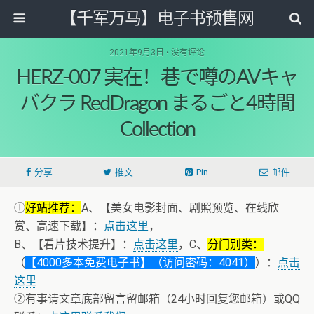
【千军万马】电子书预售网
2021年9月3日 • 没有评论
HERZ-007 実在！巷で噂のAVキャ
バクラ RedDragon まるごと4時間
Collection
分享
推文
Pin
邮件
①
好站推荐：
A、【美女电影封面、剧照预览、在线欣
赏、高速下载】：
点击这里
，
B、【看片技术提升】：
点击这里
，C、
分门别类：
（
【4000多本免费电子书】（访问密码：4041）
）：
点击
这里
②有事请文章底部留言留邮箱（24小时回复您邮箱）或QQ