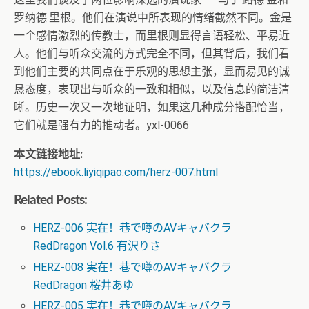
罗纳德·里根。他们在演说中所表现的情绪截然不同。金是
一个感情激烈的传教士，而里根则显得言语轻松、平易近
人。他们与听众交流的方式完全不同，但其背后，我们看
到他们主要的共同点在于乐观的思想主张，显而易见的诚
恳态度，表现出与听众的一致和相似，以及信息的简洁清
晰。历史一次又一次地证明，如果这几种成分搭配恰当，
它们就是强有力的推动者。yxl-0066
本文链接地址:
https://ebook.liyiqipao.com/herz-007.html
Related Posts:
HERZ-006 実在！巷で噂のAVキャバクラ
RedDragon Vol.6 有沢りさ
HERZ-008 実在！巷で噂のAVキャバクラ
RedDragon 桜井あゆ
HERZ-005 実在！巷で噂のAVキャバクラ