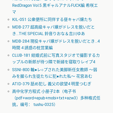
RedDragon Vol.5 黒ギャルアナルFUCK編 希咲エ
マ
KIL-051 公衆便所に同伴する昼キャバ嬢たち
MDB-277 超高級キャバ嬢がドレスを脱いだと
き…THE SPECIAL 鈴音りおな＆吉川ゆあ
MDB-284 現役キャバ嬢がドレスを脱いだとき…4
時間 4 誘惑の枕営業編
CLUB-181 結婚式前に写真スタジオで撮影するカ
ップルの新郎が待つ隣で新婦を寝取りレイプ4
SSNI-800 輪●レ○プされた美脚新任女教師 ～弱
みを握られ生徒たちに犯●れた私～ 花宮あむ
ATID-379 舐め犯し 義父の欲望4 明里つむぎ
高中化学方程式 小册子2本（电子书
（pdf+word+epub+mobi+txt+azw3）多种格式任
挑，编号： tushu-0325）