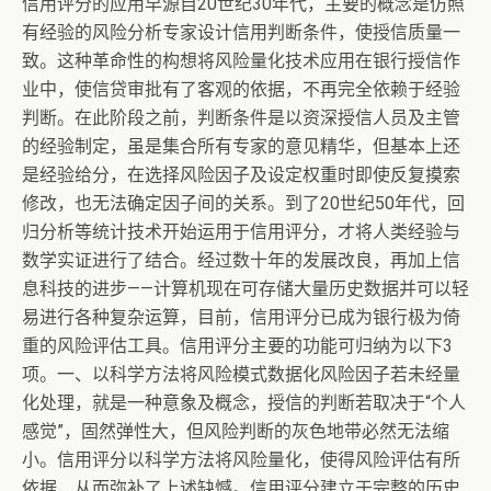
信用评分的应用早源自20世纪30年代，主要的概念是仿照
有经验的风险分析专家设计信用判断条件，使授信质量一
致。这种革命性的构想将风险量化技术应用在银行授信作
业中，使信贷审批有了客观的依据，不再完全依赖于经验
判断。在此阶段之前，判断条件是以资深授信人员及主管
的经验制定，虽是集合所有专家的意见精华，但基本上还
是经验给分，在选择风险因子及设定权重时即使反复摸索
修改，也无法确定因子间的关系。到了20世纪50年代，回
归分析等统计技术开始运用于信用评分，才将人类经验与
数学实证进行了结合。经过数十年的发展改良，再加上信
息科技的进步——计算机现在可存储大量历史数据并可以轻
易进行各种复杂运算，目前，信用评分已成为银行极为倚
重的风险评估工具。信用评分主要的功能可归纳为以下3
项。一、以科学方法将风险模式数据化风险因子若未经量
化处理，就是一种意象及概念，授信的判断若取决于“个人
感觉”，固然弹性大，但风险判断的灰色地带必然无法缩
小。信用评分以科学方法将风险量化，使得风险评估有所
依据，从而弥补了上述缺憾。信用评分建立于完整的历史