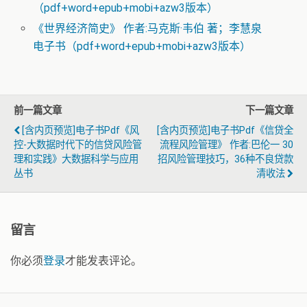
（pdf+word+epub+mobi+azw3版本）
《世界经济简史》 作者:马克斯·韦伯 著；李慧泉
电子书（pdf+word+epub+mobi+azw3版本）
前一篇文章
下一篇文章
[含内页预览]电子书pdf《风
[含内页预览]电子书pdf《信贷全
控-大数据时代下的信贷风险管
流程风险管理》 作者:巴伦一 30
理和实践》大数据科学与应用
招风险管理技巧，36种不良贷款
丛书
清收法
留言
你必须
登录
才能发表评论。