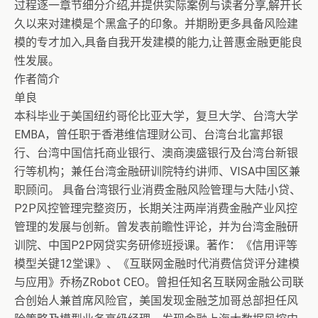
过程逐一章节细分介绍,并提供实际案例与读者分享,解开长
久以来对建模是个黑盒子的印象。并期盼更多具备风险建
模的专才加入,具备自我开发建模的能力,让普惠金融更能良
性发展。
作者简介
单良
本科毕业于美国纽约哥伦比亚大学，复旦大学、台湾大学
EMBA，曾任职于香港维信理财公司、台湾台北富邦银
行、台湾中国信托商业银行、澳商澳盛银行及台湾台新银
行等机构；兼任台湾金融研训院特约讲师、VISA中国区兼
职顾问。 具备台湾银行业消费金融风险管理与大陆小贷、
P2P风控管理完整资历，长期关注两岸消费金融产业风控
管理的发展与创新。曾发表前瞻性评论，并为台湾金融研
训院、中国P2P网贷实务研修班授课。著作：《信用评等
模型关键12堂课》、《互联网金融时代消费信贷评分建模
与应用》乔杨ZRobot CEO。曾担任知名互联网金融公司联
合创始人兼首席风险官，美国发现金融芝加哥总部担任风