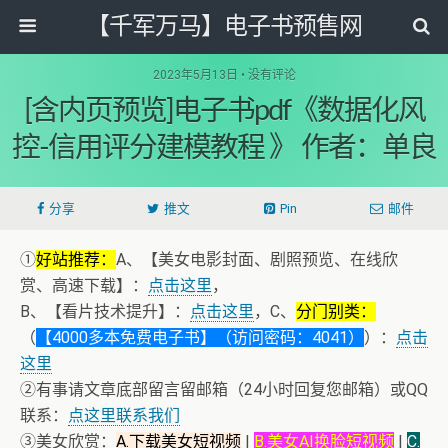
【千军万马】电子书预售网
2023年5月13日 • 没有评论
[含内页预览]电子书pdf《数据化风
控-信用评分建模教程 》 作者：单良
分享
推文
Pin
邮件
①
好站推荐：
A、【美女电影封面、剧照预览、在线欣
赏、高速下载】：
点击这里
，
B、【看片技术提升】：
点击这里
，C、
分门别类：
（
【4000多本免费电子书】（访问密码：4041）
）：
点击
这里
②有事请文章底部留言留邮箱（24小时回复您邮箱）或QQ
联系：
点这里联系我们
③美女欣赏：
A.下载美女短视频
|
B.美女AI换脸短视频
|
C.