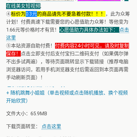
在线美女短视频
;
④
标价为
0.3元
的商品请先不要急着付款！！！
，此为众筹
计划！付费高速下载需要您的心愿值助力众筹！等他变为
1.66元等价格时才有货！
心愿值助力具体办法如下：
点击
这里
⑤本站资源自助付费！
付费内容24小时可见，请及时复制
保存！
点击立即支付后支付宝扫二维码支付（如果偶尔弹
不出多试两遍），等待页面跳转显示下载链接（推荐电脑
浏览器访问，若用手机浏览器支付后需返回到本页面再需
+ 恭喜IP为180.201.1.217的网友为电子书籍《动力电池管
手动刷新页面）！
理系统核心算法》众筹一次！
+ 随机跳舞小姐姐（单击视频或点击随机播放、换个视频
开始欣赏）
文件大小：65.9MB
下载页面转至：
点击这里