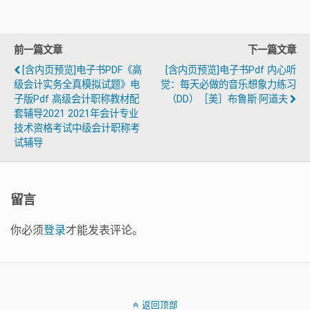
前一篇文章
下一篇文章
[含内页预览]电子书PDF《高
[含内页预览]电子书pdf 内心听
级会计实务全真模拟试题》电
觉：每天必做的音乐想象力练习
子版pdf 高级会计职称教材配
（DD）［美］布鲁斯·阿道夫
套辅导2021 2021年会计专业
技术资格考试中级会计职称考
试辅导
留言
你必须
登录
才能发表评论。
返回顶部