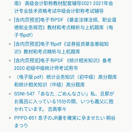
南》 高级会计职称教材配套辅导2021 2021年会
计专业技术资格考试中级会计职称考试辅导
[含内页预览]电子书PDF 《基金法律法规、职业道
德和业务规范》教材和考点精析与上机题库（电
子书pdf）
[含内页预览]电子书pdf《证券投资基金基础知
识》教材和考点精析与上机题库
[含内页预览]电子书PDF 《统计相关知识》备考
2020 初级中级统计师考试用书
（电子版 pdf）统计业务知识（初中级）高分题库
和统计相关知识（中级）高分题库
SSNI-547 「あなた…ごめんなさい」私、旦那が
お風呂に入っている15分の間、いつも義父に抱
かれています。 吉高寧々
PPPD-851 息子のJR妻を確実に孕ませたい 桐谷
まつり