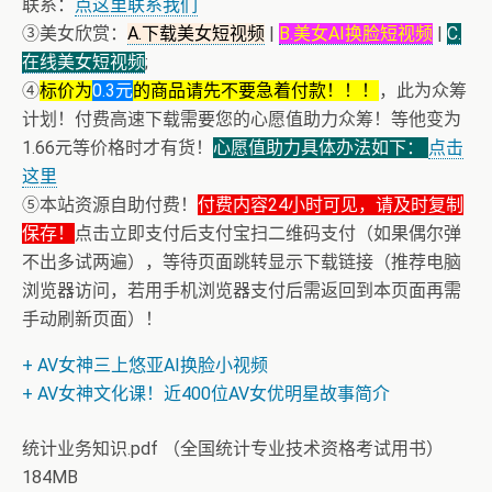
联系：
点这里联系我们
③美女欣赏：
A.下载美女短视频
|
B.美女AI换脸短视频
|
C.
在线美女短视频
;
④
标价为
0.3元
的商品请先不要急着付款！！！
，此为众筹
计划！付费高速下载需要您的心愿值助力众筹！等他变为
1.66元等价格时才有货！
心愿值助力具体办法如下：
点击
这里
⑤本站资源自助付费！
付费内容24小时可见，请及时复制
保存！
点击立即支付后支付宝扫二维码支付（如果偶尔弹
不出多试两遍），等待页面跳转显示下载链接（推荐电脑
浏览器访问，若用手机浏览器支付后需返回到本页面再需
手动刷新页面）！
+ AV女神三上悠亚AI换脸小视频
+ AV女神文化课！近400位AV女优明星故事简介
统计业务知识.pdf （全国统计专业技术资格考试用书）
184MB