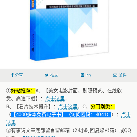
分享
推文
Pin
邮件
①
好站推荐：
A、【美女电影封面、剧照预览、在线欣
赏、高速下载】：
点击这里
，
B、【看片技术提升】：
点击这里
，C、
分门别类：
（
【4000多本免费电子书】（访问密码：4041）
）：
点击
这里
②有事请文章底部留言留邮箱（24小时回复您邮箱）或QQ