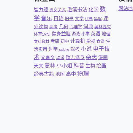
数
网站地
毛笔书法
化学
智力题
男女关系
学
音乐
日语
课
旧书
文学
黑客
试卷
几何
词典
外读物
高考
心理学
奥林匹克
健身益脑
英语
地理
体育运动
游戏
小学
计算机
考研
影视
生
初中
食谱
文科教材
电子技
小说
哲学
驾考
活实用
sobre
杂志
术
文言文
励志修身
漫画
动漫
意林
科普
小小姐
绘画
天文
生物
物理
经典古籍
高中
地图