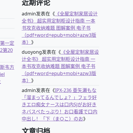
近期评论
admin
发表在《
《全屋定制家居设计
全书》 超实用定制柜设计指南 一本
书攻克收纳难题 图解案例 电子书
（pdf+word+epub+mobi+azw3版
本）
》
古第一定
2第20
duoyong
发表在《
《全屋定制家居设
计全书》 超实用定制柜设计指南 一
本书攻克收纳难题 图解案例 电子书
克斯韦方
（pdf+word+epub+mobi+azw3版
el
本）
》
社
admin
发表在《
IPX-236 亜矢瀬もな
「溜まってるんでしょ？」フェラ好
きエロ痴女ナースは口内SJがお好き
ネバスペたっぷり！お口看護で口内
中出し！「下（ま○こ）のお
》
文章归档