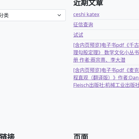
近期文章
ceshi katex
征信查询
试试
[含内页预览]电子书pdf《千
理勾股定理》 数学文化小丛书
册 作者:蔡宗熹、李大潜
[含内页预览]电子书pdf《麦
程直观（翻译版）》作者:Dani
Fleisch出版社:机械工业出版
链接
页面